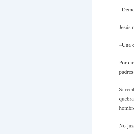
–Demon
Jesús r
–Una o
Por ci
padres
Si rec
quebra
hombr
No juz