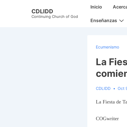
↓
Main
Inicio
Acerc
CDLIDD
Skip
Navigation
Continuing Church of God
to
Enseñanzas
Main
Content
Ecumenismo
La Fie
comien
CDLIDD
Oct 
La Fiesta de T
COGwriter