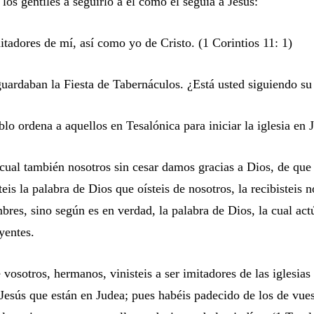
los gentiles a seguirlo a él como él seguía a Jesús:
itadores de mí, así como yo de Cristo. (1 Corintios 11: 1)
guardaban la Fiesta de Tabernáculos. ¿Está usted siguiendo s
lo ordena a aquellos en Tesalónica para iniciar la iglesia en 
 cual también nosotros sin cesar damos gracias a Dios, de qu
teis la palabra de Dios que oísteis de nosotros, la recibisteis
bres, sino según es en verdad, la palabra de Dios, la cual act
yentes.
 vosotros, hermanos, vinisteis a ser imitadores de las iglesias
 Jesús que están en Judea; pues habéis padecido de los de vues