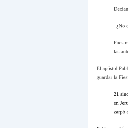
Decían
–¿No e
Pues m
las aut
El apóstol Pabl
guardar la Fie
21 sin
en Jeru
zarpó 