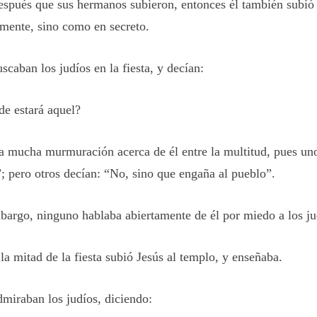
espués que sus hermanos subieron, entonces él también subió a
amente, sino como en secreto.
scaban los judíos en la fiesta, y decían:
e estará aquel?
a mucha murmuración acerca de él entre la multitud, pues un
; pero otros decían: “No, sino que engaña al pueblo”.
bargo, ninguno hablaba abiertamente de él por miedo a los ju
la mitad de la fiesta subió Jesús al templo, y enseñaba.
dmiraban los judíos, diciendo: