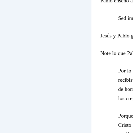
Pablo enseñó a 
Sed im
Jesús y Pablo 
Note lo que Pab
Por lo
recibis
de hom
los cre
Porque
Cristo