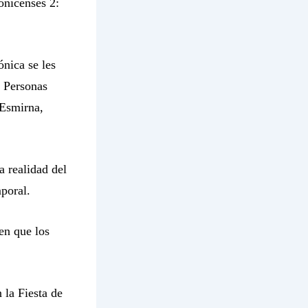
onicenses 2:
ónica se les
. Personas
 Esmirna,
a realidad del
poral.
en que los
la Fiesta de