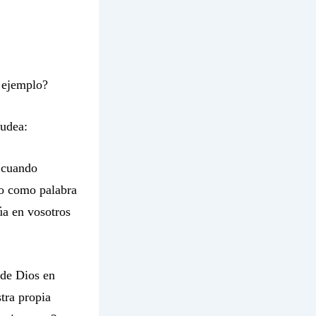
u ejemplo?
Judea:
e cuando
 no como palabra
úa en vosotros
 de Dios en
tra propia