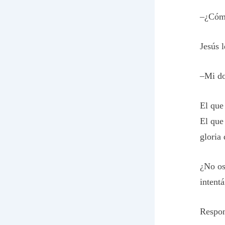
–¿Cómo
Jesús l
–Mi do
El que
El que
gloria 
¿No os
intent
Respon