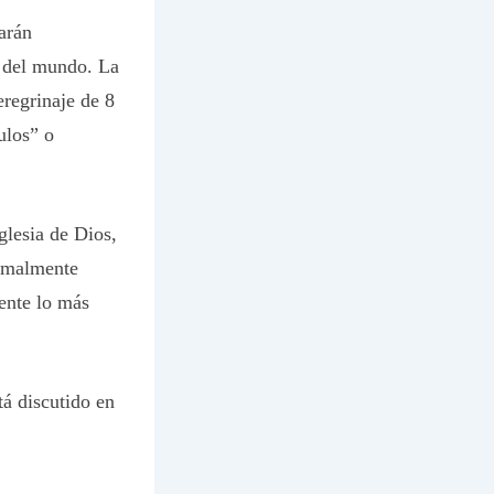
tarán
r del mundo. La
eregrinaje de 8
ulos” o
glesia de Dios,
ormalmente
mente lo más
tá discutido en