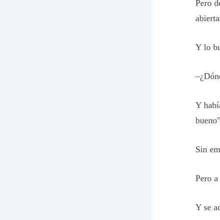
Pero d
abiert
Y lo bu
–¿Dónd
Y habí
bueno”
Sin em
Pero a 
Y se a