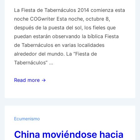
el
La Fiesta de Tabernáculos 2014 comienza esta
ser
noche COGwriter Esta noche, octubre 8,
pagano
después de la puesta del sol, los fieles que
puedan estarán observando la bíblica Fiesta
de Tabernáculos en varias localidades
alrededor del mundo. La “Fiesta de
Tabernáculos” …
La
Read more →
Fiesta
de
Tabernáculos
2014
Ecumenismo
comienza
China moviéndose hacia
esta