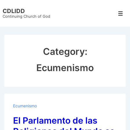
↓
CDLIDD
Skip
Men
Continuing Church of God
to
Main
Content
Category:
Ecumenismo
Ecumenismo
El Parlamento de las