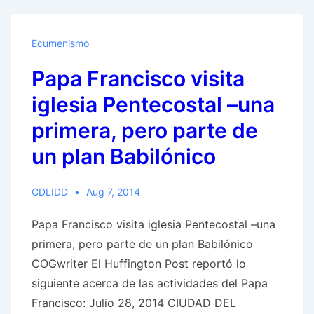
una
religión
Ecumenismo
mundial!
Papa Francisco visita
El
Papa
iglesia Pentecostal –una
va
primera, pero parte de
a
un plan Babilónico
celebrar
una
misa
CDLIDD
Aug 7, 2014
en
Papa Francisco visita iglesia Pentecostal –una
Corea
primera, pero parte de un plan Babilónico
del
COGwriter El Huffington Post reportó lo
Sur.
siguiente acerca de las actividades del Papa
Francisco: Julio 28, 2014 CIUDAD DEL