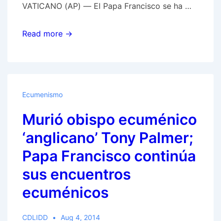
VATICANO (AP) — El Papa Francisco se ha …
Papa
Read more →
Francisco
visita
iglesia
Pentecostal
Ecumenismo
–
Murió obispo ecuménico
una
primera,
‘anglicano’ Tony Palmer;
pero
Papa Francisco continúa
parte
sus encuentros
de
un
ecuménicos
plan
Babilónico
CDLIDD
Aug 4, 2014