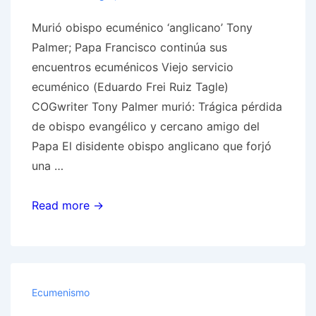
Murió obispo ecuménico ‘anglicano’ Tony
Palmer; Papa Francisco continúa sus
encuentros ecuménicos Viejo servicio
ecuménico (Eduardo Frei Ruiz Tagle)
COGwriter Tony Palmer murió: Trágica pérdida
de obispo evangélico y cercano amigo del
Papa El disidente obispo anglicano que forjó
una …
Murió
Read more →
obispo
ecuménico
‘anglicano’
Tony
Ecumenismo
Palmer;