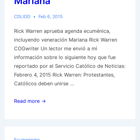
Mariana
CDLIDD
Feb 6, 2015
Rick Warren aprueba agenda ecuménica,
incluyendo veneración Mariana Rick Warren
COGwriter Un lector me envió a mí
información sobre lo siguiente hoy que fue
reportado por el Servicio Católico de Noticias:
Febrero 4, 2015 Rick Warren: Protestantes,
Católicos deben unirse …
Rick
Read more →
Warren
aprueba
agenda
ecuménica,
Ecumenismo