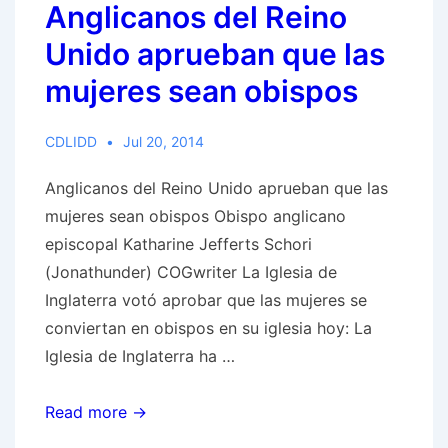
Anglicanos del Reino
Papa
Francisco
Unido aprueban que las
continúa
mujeres sean obispos
sus
encuentros
CDLIDD
Jul 20, 2014
ecuménicos
Anglicanos del Reino Unido aprueban que las
mujeres sean obispos Obispo anglicano
episcopal Katharine Jefferts Schori
(Jonathunder) COGwriter La Iglesia de
Inglaterra votó aprobar que las mujeres se
conviertan en obispos en su iglesia hoy: La
Iglesia de Inglaterra ha …
Anglicanos
Read more →
del