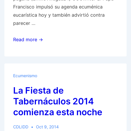
Francisco impulsó su agenda ecuménica
eucarística hoy y también advirtió contra
parecer …
El
Read more →
Papa
Francisco
concluye
conferencia
Ecumenismo
ecuménica,
La Fiesta de
impulsa
unidad
Tabernáculos 2014
eucarística,
comienza esta noche
y
advierte
CDLIDD
Oct 9, 2014
contra