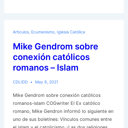
Parlamento
de
las
Religiones
Articulos
,
Ecumenismo
,
Iglesia Católica
del
Mike Gendrom sobre
Mundo
se
conexión católicos
reunirá
romanos – Islam
nuevamente
para
CDLIDD
May 9, 2021
promover
la
Mike Gendrom sobre conexión católicos
agenda
romanos-islam COGwriter El Ex católico
interreligiosa
romano, Mike Gendron informó lo siguiente en
uno de sus boletines: Vínculos comunes entre
el islam y el catolicismo ¿Las dos religiones