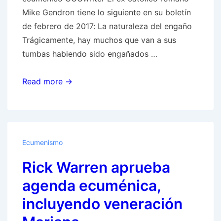
Mike Gendron tiene lo siguiente en su boletín
de febrero de 2017: La naturaleza del engaño
Trágicamente, hay muchos que van a sus
tumbas habiendo sido engañados …
¿Del
Read more →
Anticristo
al
Hermano
en
Ecumenismo
Cristo?
Rick Warren aprueba
agenda ecuménica,
incluyendo veneración