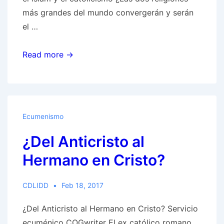
más grandes del mundo convergerán y serán
el …
Mike
Read more →
Gendrom
sobre
conexión
católicos
Ecumenismo
romanos
¿Del Anticristo al
–
Islam
Hermano en Cristo?
CDLIDD
Feb 18, 2017
¿Del Anticristo al Hermano en Cristo? Servicio
ecuménico COGwriter El ex católico romano