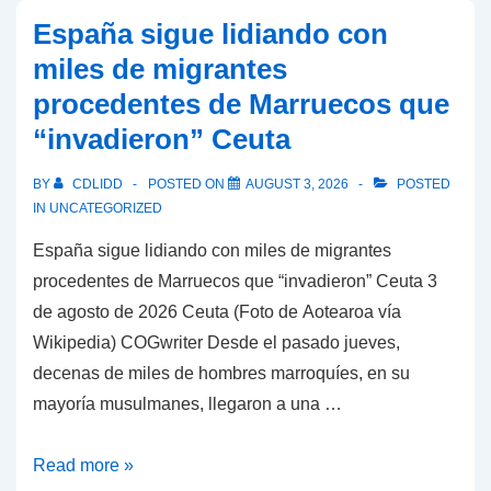
de
Irán
España sigue lidiando con
verdad?
relacionada
miles de migrantes
Si
con
procedentes de Marruecos que
bien
el
“invadieron” Ceuta
puede
ascenso
haber
del
BY
CDLIDD
POSTED ON
AUGUST 3, 2026
POSTED
muchos
rey
IN
UNCATEGORIZED
factores,
del
España sigue lidiando con miles de migrantes
¿Es
Sur?
procedentes de Marruecos que “invadieron” Ceuta 3
necesario
de agosto de 2026 Ceuta (Foto de Aotearoa vía
comer
Wikipedia) COGwriter Desde el pasado jueves,
menos?
decenas de miles de hombres marroquíes, en su
mayoría musulmanes, llegaron a una …
España
Read more »