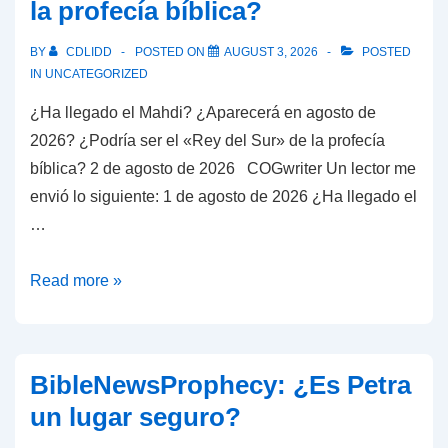
la profecía bíblica?
hundimiento
temporal
BY
CDLIDD
POSTED ON
AUGUST 3, 2026
POSTED
causadas
IN
UNCATEGORIZED
por
¿Ha llegado el Mahdi? ¿Aparecerá en agosto de
tomar
2026? ¿Podría ser el «Rey del Sur» de la profecía
Ozempic
bíblica? 2 de agosto de 2026 COGwriter Un lector me
envió lo siguiente: 1 de agosto de 2026 ¿Ha llegado el
…
¿Ha
Read more »
llegado
el
Mahdi?
BibleNewsProphecy: ¿Es Petra
¿Aparecerá
un lugar seguro?
en
agosto