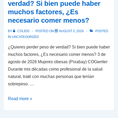
verdad? Si bien puede haber
del
muchos factores, ¿Es
rey
necesario comer menos?
de
Persia
BY
CDLIDD
POSTED ON
AUGUST 3, 2026
POSTED
por
IN
UNCATEGORIZED
un
¿Quieres perder peso de verdad? Si bien puede haber
rey
muchos factores, ¿Es necesario comer menos? 3 de
árabe;
agosto de 2026 Mujeres obesas (Pixabay) COGwriter
¿Es
Durante mis décadas como profesional de la salud
esta
natural, traté con muchas personas que tenían
una
sobrepeso. …
predicción
de
¿Quieres
Read more »
la
perder
neutralización
peso
de