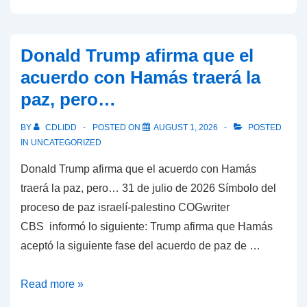
sigue
lidiando
con
Donald Trump afirma que el
miles
acuerdo con Hamás traerá la
de
paz, pero…
migrantes
procedentes
BY
CDLIDD
POSTED ON
AUGUST 1, 2026
POSTED
de
IN
UNCATEGORIZED
Marruecos
Donald Trump afirma que el acuerdo con Hamás
que
traerá la paz, pero… 31 de julio de 2026 Símbolo del
“invadieron”
proceso de paz israelí-palestino COGwriter
Ceuta
CBS informó lo siguiente: Trump afirma que Hamás
aceptó la siguiente fase del acuerdo de paz de …
Donald
Read more »
Trump