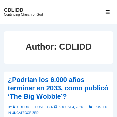
↓
CDLIDD
Skip
ME
Continuing Church of God
to
Main
Content
Author:
CDLIDD
¿Podrían los 6.000 años
terminar en 2033, como publicó
‘The Big Wobble’?
BY
CDLIDD
POSTED ON
AUGUST 4, 2026
POSTED
IN
UNCATEGORIZED