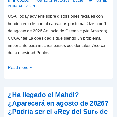
BY
CDLIDD
POSTED ON
AUGUST 3, 2026
POSTED
de
IN
UNCATEGORIZED
la Iglesia
USA Today advierte sobre distorsiones faciales con
de
hundimiento temporal causadas por tomar Ozempic 1
Dios
de agosto de 2026 Anuncio de Ozempic (vía Amazon)
COGwriter La obesidad sigue siendo un problema
importante para muchos países occidentales. Acerca
de la obesidad Puntos …
USA
Read more »
Today
advierte
sobre
¿Ha llegado el Mahdi?
distorsiones
¿Aparecerá en agosto de 2026?
faciales
¿Podría ser el «Rey del Sur» de
con