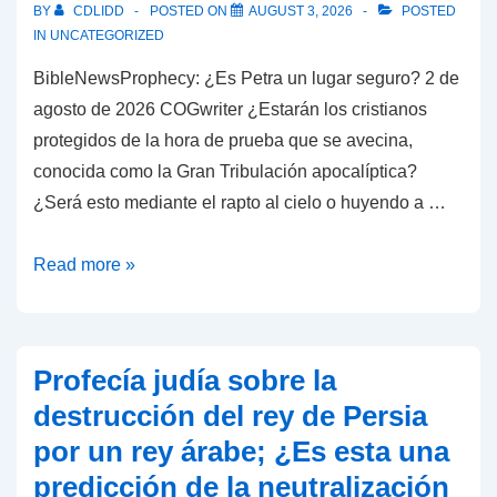
BY
CDLIDD
POSTED ON
AUGUST 3, 2026
POSTED
de
IN
UNCATEGORIZED
2026?
BibleNewsProphecy: ¿Es Petra un lugar seguro? 2 de
¿Podría
agosto de 2026 COGwriter ¿Estarán los cristianos
ser
protegidos de la hora de prueba que se avecina,
el
conocida como la Gran Tribulación apocalíptica?
«Rey
¿Será esto mediante el rapto al cielo o huyendo a …
del
Sur»
BibleNewsProphecy:
Read more »
de
¿Es
la
Petra
profecía
un
bíblica?
Profecía judía sobre la
lugar
destrucción del rey de Persia
seguro?
por un rey árabe; ¿Es esta una
predicción de la neutralización