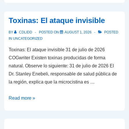
afirma
que
Toxinas: El ataque invisible
el
acuerdo
BY
CDLIDD
POSTED ON
AUGUST 1, 2026
POSTED
con
IN
UNCATEGORIZED
Hamás
Toxinas: El ataque invisible 31 de julio de 2026
traerá
COGwriter Existen toxinas producidas de forma
la
natural. Observe lo siguiente: 31 de julio de 2026 El
paz,
Dr. Stanley Enebeli, responsable de salud pública de
pero…
la región, explica que la microcistina es …
Toxinas:
Read more »
El
ataque
invisible