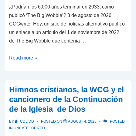
¿Podrían los 6.000 años terminar en 2033, como
publicó ‘The Big Wobble’? 3 de agosto de 2026
COGwriter Hoy, un sitio de noticias alternativo publicó
un enlace a un artículo del 1 de noviembre de 2022
de The Big Wobble que contenía …
¿Podrían
Read more »
los
6.000
años
Himnos cristianos, la WCG y el
terminar
cancionero de la Continuación
en
de la Iglesia de Dios
2033,
como
BY
CDLIDD
POSTED ON
AUGUST 4, 2026
POSTED
publicó
IN
UNCATEGORIZED
‘The