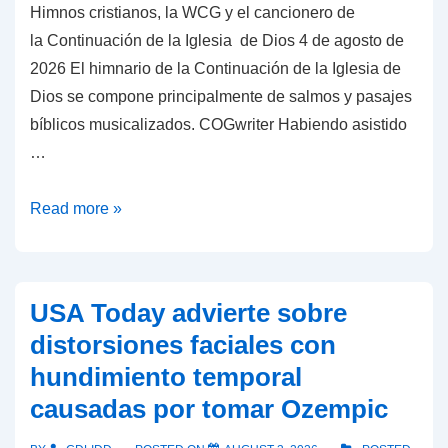
Himnos cristianos, la WCG y el cancionero de
Big
la Continuación de la Iglesia de Dios 4 de agosto de
Wobble’?
2026 El himnario de la Continuación de la Iglesia de
Dios se compone principalmente de salmos y pasajes
bíblicos musicalizados. COGwriter Habiendo asistido
…
Himnos
Read more »
cristianos,
la
WCG
USA Today advierte sobre
y
distorsiones faciales con
el
hundimiento temporal
cancionero
causadas por tomar Ozempic
de
la Continuación