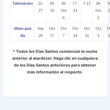
Tabernáculos
21-
10-
30-
17-
7-13
26-
1
27
16
Oct
23
Oct
2
6
2
último gran
Sep
Oct
Oct
Oct
Oct
Oct
O
día
28
17
7
24
14
3
2
* Todos los Días Santos comienzan la noche
anterior al atardecer. Haga clic en cualquiera
de los Días Santos anteriores para obtener
más información al respecto.