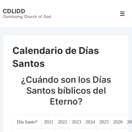
↓
CDLIDD
Skip
Men
Continuing Church of God
to
Main
Content
Calendario de Días
Santos
¿Cuándo son los Días
Santos bíblicos del
Eterno?
Día Santo*
2021
2022
2023
2024
2025
2026
20