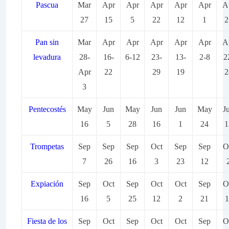
Pascua
Mar
Apr
Apr
Apr
Apr
Apr
A
27
15
5
22
12
1
2
Pan sin
Mar
Apr
Apr
Apr
Apr
Apr
A
levadura
28-
16-
6-12
23-
13-
2-8
2
Apr
22
29
19
2
3
Pentecostés
May
Jun
May
Jun
Jun
May
J
16
5
28
16
1
24
1
Trompetas
Sep
Sep
Sep
Oct
Sep
Sep
O
7
26
16
3
23
12
Expiación
Sep
Oct
Sep
Oct
Oct
Sep
O
16
5
25
12
2
21
1
Fiesta de los
Sep
Oct
Sep
Oct
Oct
Sep
O