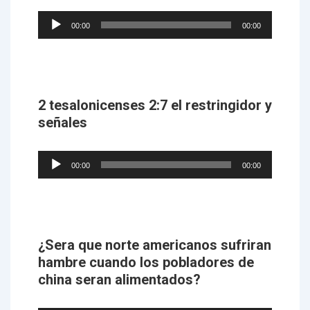
Audio
00:00
00:00
Player
2 tesalonicenses 2:7 el restringidor y
señales
Audio
00:00
00:00
Player
¿Sera que norte americanos sufriran
hambre cuando los pobladores de
china seran alimentados?