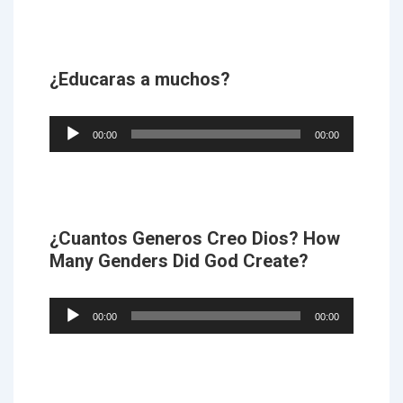
¿Educaras a muchos?
Audio
00:00
00:00
Player
¿Cuantos Generos Creo Dios? How
Many Genders Did God Create?
Audio
00:00
00:00
Player