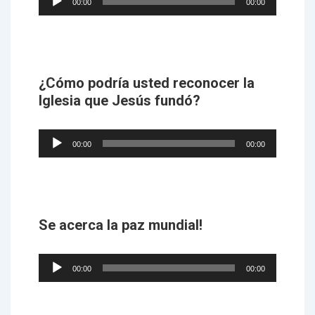
00:00
00:00
Player
¿Cómo podría usted reconocer la
Iglesia que Jesús fundó?
Audio
00:00
00:00
Player
Se acerca la paz mundial!
Audio
00:00
00:00
Player