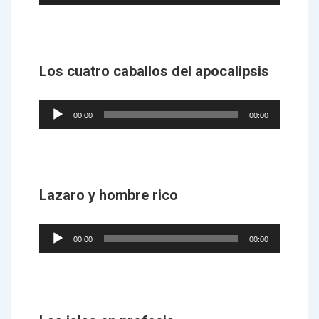
Player
Los cuatro caballos del apocalipsis
Audio
00:00
00:00
Player
Lazaro y hombre rico
Audio
00:00
00:00
Player