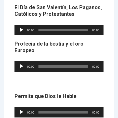
El Día de San Valentín, Los Paganos,
Católicos y Protestantes
Audio
00:00
00:00
Player
Profecia de la bestia y el oro
Europeo
Audio
00:00
00:00
Player
Permita que Dios le Hable
Audio
00:00
00:00
Player