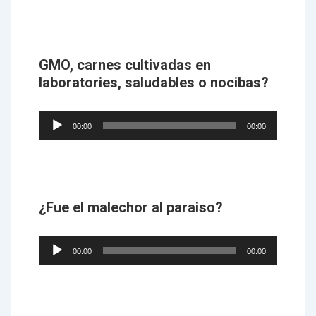
GMO, carnes cultivadas en
laboratories, saludables o nocibas?
Audio
00:00
00:00
Player
¿Fue el malechor al paraiso?
Audio
00:00
00:00
Player