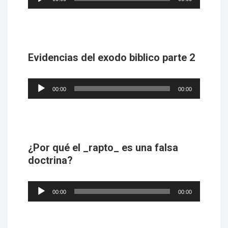
Player
Evidencias del exodo biblico parte 2
Audio
00:00
00:00
Player
¿Por qué el _rapto_ es una falsa
doctrina?
Audio
00:00
00:00
Player