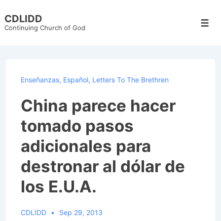
↓
CDLIDD
Skip
Men
Continuing Church of God
to
Main
Content
Enseñanzas
,
Español
,
Letters To The Brethren
China parece hacer
tomado pasos
adicionales para
destronar al dólar de
los E.U.A.
CDLIDD
Sep 29, 2013