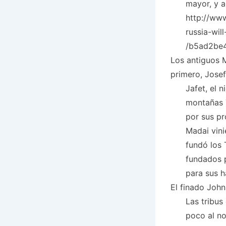
mayor, y a
http://ww
russia-wil
/b5ad2be4
Los antiguos M
primero, Josef
Jafet, el 
montañas T
por sus pr
Madai vin
fundó los 
fundados p
para sus h
El finado John
Las tribus
poco al no