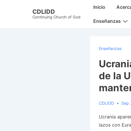
↓
Main
Inicio
Acerc
CDLIDD
Skip
Navigation
Continuing Church of God
to
Enseñanzas
Main
Content
Enseñanzas
Ucrani
de la 
manten
CDLIDD
Sep 
Ucrania apare
lazos con Eura