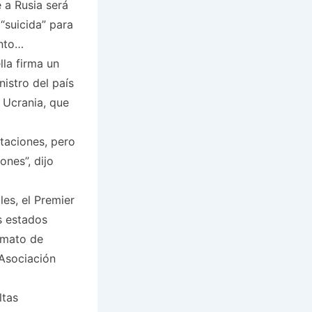
 a Rusia será
“suicida” para
ento…
lla firma un
istro del país
 Ucrania, que
taciones, pero
ones”, dijo
es, el Premier
s estados
rmato de
 Asociación
ltas