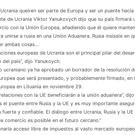
 Ucrania queiren ser parte de Europa y ser un puente hacia 
nte de Ucrania Viktor Yanukovych dijo que su país firmará 
rcio con la Unión Europea, añadiendo que él quiere manten
a unirse a rusia en una Unión Aduanera. Rusia insisste en 
er ambas cosas…
aciones europeas de Ucrania son el principal pilar del desar
del país”, dijo Yanukoych.
o ucraniano ya ha aprobado un borrador de la resolución 
uropea que será presentado, y probablemente firmado, en 
uropea en Lituania en noviembre 29.
relaciones con la UE beneficiarán a la unión aduanera”, dij
s el puente entre Rusia y la UE y es muy importante asegur
 fuerte y confiable. El diálogo entre Ucrania, Rusia y la UE
e comercio es posible en el futuro cercano.”
anaría acceso libre de impuestos al vasto mercado europe