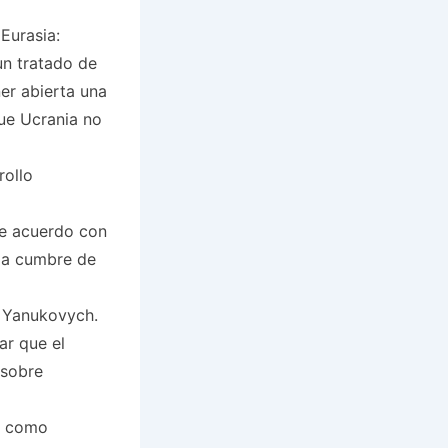
Eurasia:
un tratado de
er abierta una
que Ucrania no
rollo
de acuerdo con
la cumbre de
o Yanukovych.
ar que el
 sobre
o como