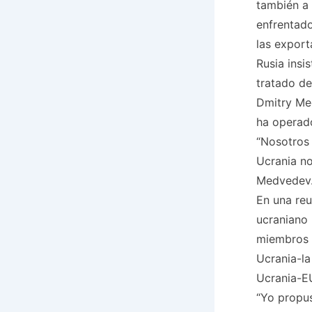
también a 
enfrentado
las export
Rusia insi
tratado de
Dmitry Med
ha operado
“Nosotros
Ucrania no 
Medvedev…
En una reu
ucraniano 
miembros d
Ucrania-la
Ucrania-E
“Yo propu