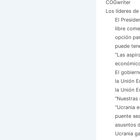
COGwriter
Los líderes de
El Preside
libre come
opción par
puede ten
“Las aspir
económico 
El gobiern
la Unión E
la Unión E
“Nuestras 
“Ucrania e
puente sea
asusntos d
Ucrania g