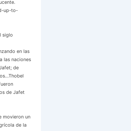
ucente.
d-up-to-
 siglo
enzando en las
a las naciones
afet; de
gos…Thobel
fueron
os de Jafet
e movieron un
grícola de la