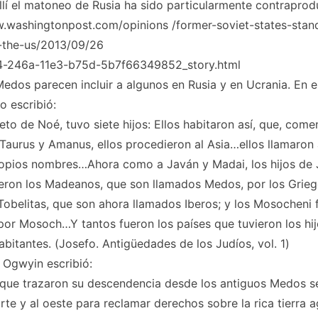
llí el matoneo de Rusia ha sido particularmente contraprod
w.washingtonpost.com/opinions /former-soviet-states-stan
l-the-us/2013/09/26
-246a-11e3-b75d-5b7f66349852_story.html
edos parecen incluir a algunos en Rusia y en Ucrania. En el
o escribió:
nieto de Noé, tuvo siete hijos: Ellos habitaron así, que, com
aurus y Amanus, ellos procedieron al Asia…ellos llamaron 
opios nombres…Ahora como a Javán y Madai, los hijos de J
ieron los Madeanos, que son llamados Medos, por los Grie
Tobelitas, que son ahora llamados Iberos; y los Mosocheni 
or Mosoch…Y tantos fueron los países que tuvieron los hij
abitantes. (Josefo. Antigüedades de los Judíos, vol. 1)
 Ogwyin escribió:
 que trazaron su descendencia desde los antiguos Medos s
rte y al oeste para reclamar derechos sobre la rica tierra a