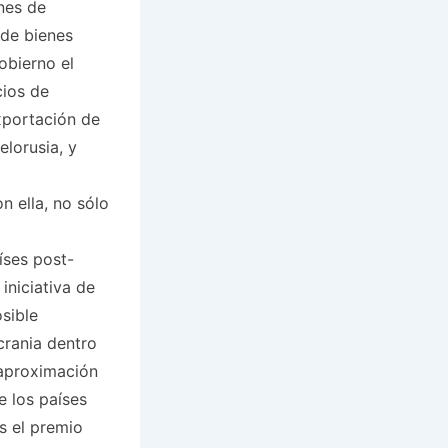
nes de
 de bienes
obierno el
cios de
xportación de
elorusia, y
 ella, no sólo
íses post-
iniciativa de
sible
crania dentro
 aproximación
e los países
s el premio