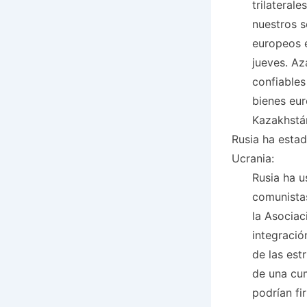
trilateral
nuestros s
europeos e
jueves. Az
confiables
bienes eur
Kazakhstá
Rusia ha esta
Ucrania:
Rusia ha 
comunistas
la Asociac
integració
de las est
de una cum
podrían fi