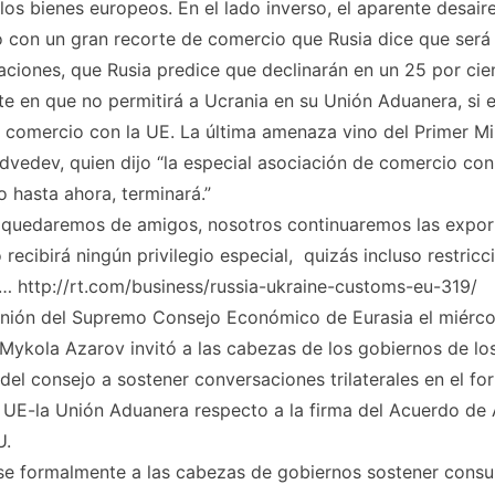
los bienes europeos. En el lado inverso, el aparente desaire
 con un gran recorte de comercio que Rusia dice que será 
aciones, que Rusia predice que declinarán en un 25 por ci
ste en que no permitirá a Ucrania en su Unión Aduanera, si e
 comercio con la UE. La última amenaza vino del Primer Min
vedev, quien dijo “la especial asociación de comercio con
 hasta ahora, terminará.”
 quedaremos de amigos, nosotros continuaremos las expor
recibirá ningún privilegio especial, quizás incluso restricci
 http://rt.com/business/russia-ukraine-customs-eu-319/
nión del Supremo Consejo Económico de Eurasia el miércol
Mykola Azarov invitó a las cabezas de los gobiernos de lo
el consejo a sostener conversaciones trilaterales en el fo
 UE-la Unión Aduanera respecto a la firma del Acuerdo de
U.
se formalmente a las cabezas de gobiernos sostener consu