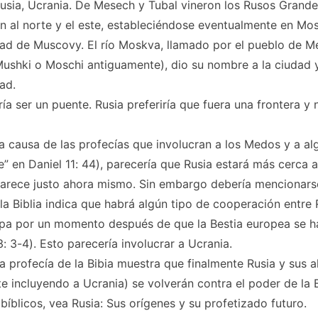
sia, Ucrania. De Mesech y Tubal vineron los Rusos Grande
n al norte y el este, estableciéndose eventualmente en Mos
dad de Muscovy. El río Moskva, llamado por el pueblo de 
ushki o Moschi antiguamente), dio su nombre a la ciudad y
ad.
ía ser un puente. Rusia preferiría que fuera una frontera y 
a causa de las profecías que involucran a los Medos y a al
te” en Daniel 11: 44), parecería que Rusia estará más cerca a
 parece justo ahora mismo. Sin embargo debería mencionar
 la Biblia indica que habrá algún tipo de cooperación entre 
opa por un momento después de que la Bestia europea se h
3: 3-4). Esto parecería involucrar a Ucrania.
a profecía de la Bibia muestra que finalmente Rusia y sus a
 incluyendo a Ucrania) se volverán contra el poder de la 
 bíblicos, vea Rusia: Sus orígenes y su profetizado futuro.