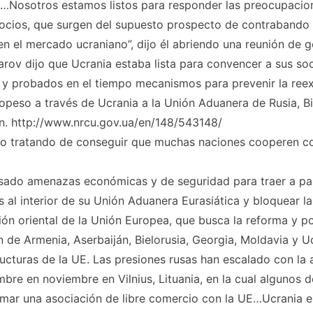
es…Nosotros estamos listos para responder las preocupacio
ocios, que surgen del supuesto prospecto de contrabando
n el mercado ucraniano”, dijo él abriendo una reunión de g
arov dijo que Ucrania estaba lista para convencer a sus so
 y probados en el tiempo mecanismos para prevenir la ree
opeso a través de Ucrania a la Unión Aduanera de Rusia, Bi
n. http://www.nrcu.gov.ua/en/148/543148/
do tratando de conseguir que muchas naciones cooperen con
usado amenazas económicas y de seguridad para traer a pa
 al interior de su Unión Aduanera Eurasiática y bloquear la 
ión oriental de la Unión Europea, que busca la reforma y po
n de Armenia, Aserbaiján, Bielorusia, Georgia, Moldavia y U
ructuras de la UE. Las presiones rusas han escalado con la
bre en noviembre en Vilnius, Lituania, en la cual algunos d
rmar una asociación de libre comercio con la UE…Ucrania e