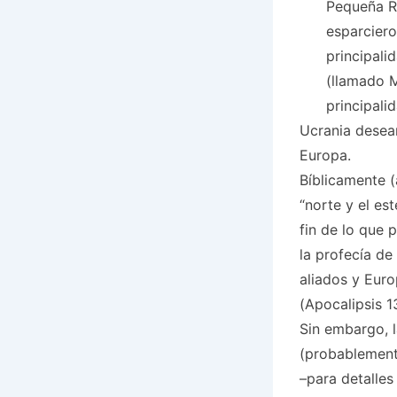
Pequeña Ru
esparciero
principali
(llamado M
principalid
Ucrania desear
Europa.
Bíblicamente (
“norte y el es
fin de lo que
la profecía de
aliados y Eur
(Apocalipsis 1
Sin embargo, l
(probablemente
–para detalles