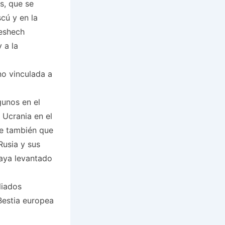
s, que se
cú y en la
Meshech
 a la
no vinculada a
gunos en el
 Ucrania en el
se también que
Rusia y sus
aya levantado
liados
Bestia europea