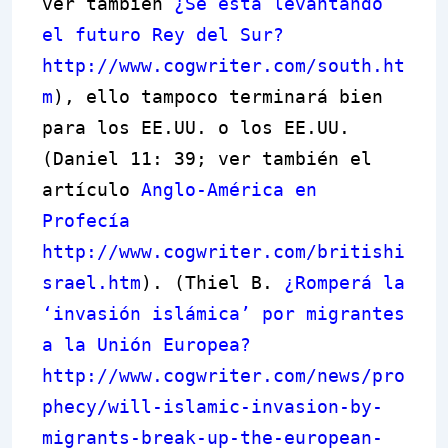
ver también
¿Se está levantando
el futuro Rey del Sur?
http://www.cogwriter.com/south.ht
m
), ello tampoco terminará bien
para los EE.UU. o los EE.UU.
(Daniel 11: 39; ver también el
artículo
Anglo-América en
Profecía
http://www.cogwriter.com/britishi
srael.htm
). (Thiel B.
¿Romperá la
‘invasión islámica’ por migrantes
a la Unión Europea?
http://www.cogwriter.com/news/pro
phecy/will-islamic-invasion-by-
migrants-break-up-the-european-