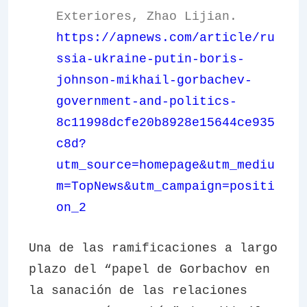
Exteriores, Zhao Lijian.
https://apnews.com/article/ru
ssia-ukraine-putin-boris-
johnson-mikhail-gorbachev-
government-and-politics-
8c11998dcfe20b8928e15644ce935
c8d?
utm_source=homepage&utm_mediu
m=TopNews&utm_campaign=positi
on_2
Una de las ramificaciones a largo
plazo del “papel de Gorbachov en
la sanación de las relaciones