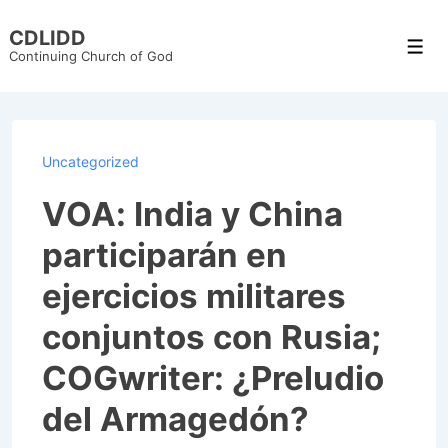
↓
CDLIDD
Skip
Men
Continuing Church of God
to
Main
Content
Uncategorized
VOA: India y China
participarán en
ejercicios militares
conjuntos con Rusia;
COGwriter: ¿Preludio
del Armagedón?