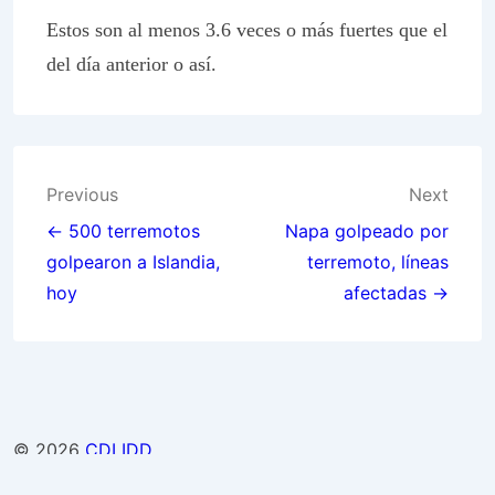
Estos son al menos 3.6 veces o más fuertes que el
del día anterior o así.
Post
Previous
Next
navigation
← 500 terremotos
Napa golpeado por
golpearon a Islandia,
terremoto, líneas
hoy
afectadas →
© 2026
CDLIDD
↑