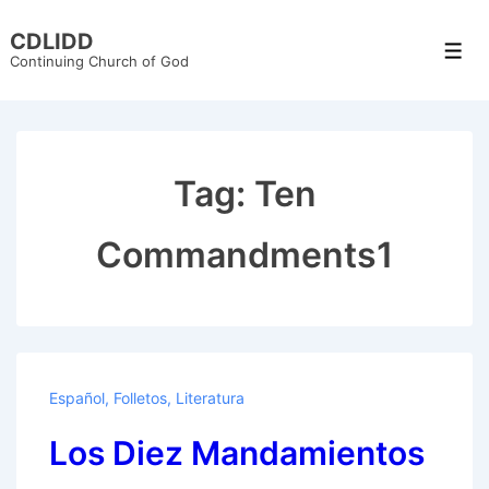
↓
CDLIDD
Skip
Men
Continuing Church of God
to
Main
Content
Tag:
Ten
Commandments1
Español
,
Folletos
,
Literatura
Los Diez Mandamientos