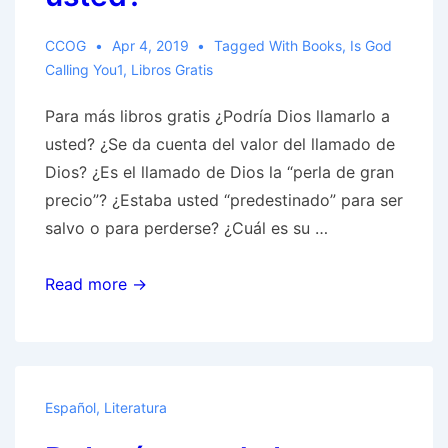
CCOG
Apr 4, 2019
Tagged With
Books
,
Is God
Calling You1
,
Libros Gratis
Para más libros gratis ¿Podría Dios llamarlo a
usted? ¿Se da cuenta del valor del llamado de
Dios? ¿Es el llamado de Dios la “perla de gran
precio”? ¿Estaba usted “predestinado” para ser
salvo o para perderse? ¿Cuál es su …
¿Lo
Read more →
está
llamando
Dios
a
Español
,
Literatura
usted?