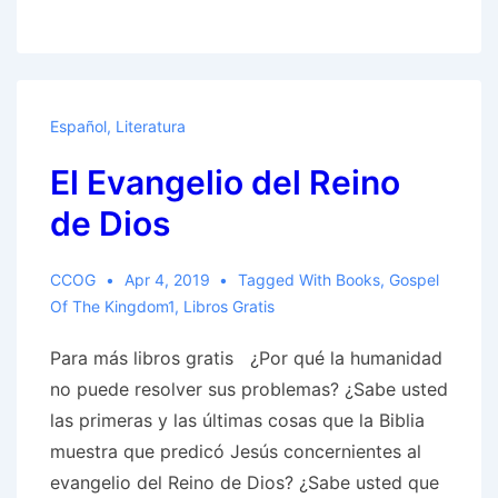
usted
observar
los
Días
Español
,
Literatura
Santos
El Evangelio del Reino
de
Dios
de Dios​
o
los
CCOG
Apr 4, 2019
Tagged With
Books
,
Gospel
días
Of The Kingdom1
,
Libros Gratis
de
Para más libros gratis ¿Por qué la humanidad
fiesta
no puede resolver sus problemas? ¿Sabe usted
demoníacos?​
las primeras y las últimas cosas que la Biblia
muestra que predicó Jesús concernientes al
evangelio del Reino de Dios? ¿Sabe usted que