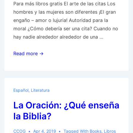
Para más libros gratis El arte de las citas Los
hombres y las mujeres son diferentes ¡El gran
engaño – amor o lujuria! Autoridad para la
moral ¿Cómo debería ser una cita? Cuando no
hay nadie alrededor alrededor de una …
CITAS:
Read more →
Una
clave
para
el
Español
,
Literatura
éxito
La Oración: ¿Qué enseña
en
el
la Biblia?
matrimonio
CCOG
Apr 4, 2019
Tagged With
Books
,
Libros