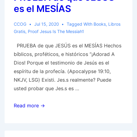
es el MESÍAS
CCOG
Jul 15, 2020
Tagged With
Books
,
Libros
Gratis
,
Proof Jesus Is The Messiah1
PRUEBA de que JESÚS es el MESÍAS Hechos
bíblicos, proféticos, e históricos “¡Adorad A
Dios! Porque el testimonio de Jesús es el
espíritu de la profecía. (Apocalypse 19:10,
NKJV, LSG) Existi. Jes.s realmente? Puede
usted probar que Jes.s es …
PRUEBA
Read more →
de
que
JESÚS