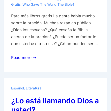
Gratis
,
Who Gave The World The Bible1
Para más libros gratis La gente habla mucho
sobre la oración. Muchos rezan en público.
¿Dios los escucha? ¿Qué enseña la Biblia
acerca de la oración? ¿Puede ser un factor lo
que usted use o no use? ¿Cómo pueden ser …
La
Read more →
Oración:
¿Qué
enseña
la
Español
,
Literatura
Biblia?
¿Lo está llamando Dios a
usted?