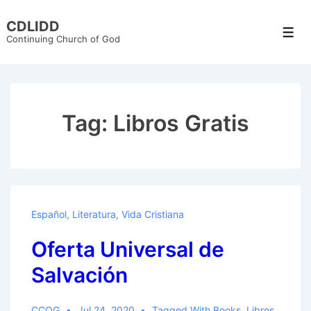
↓
CDLIDD
Skip
Men
Continuing Church of God
to
Main
Content
Tag:
Libros Gratis
Español
,
Literatura
,
Vida Cristiana
Oferta Universal de
Salvación
CCOG
Jul 24, 2020
Tagged With
Books
,
Libros