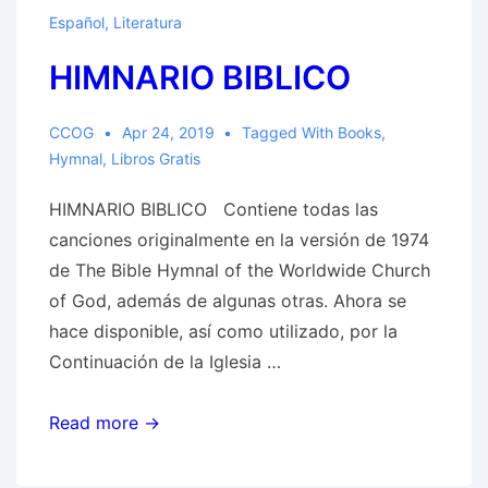
es
Español
,
Literatura
el
HIMNARIO BIBLICO
MESÍAS
CCOG
Apr 24, 2019
Tagged With
Books
,
Hymnal
,
Libros Gratis
HIMNARIO BIBLICO Contiene todas las
canciones originalmente en la versión de 1974
de The Bible Hymnal of the Worldwide Church
of God, además de algunas otras. Ahora se
hace disponible, así como utilizado, por la
Continuación de la Iglesia …
HIMNARIO
Read more →
BIBLICO