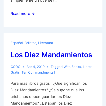
simplemente un oyente? …
¿Dónde
Read more →
Está
La
Verdadera
Iglesia
Español
,
Folletos
,
Literatura
Cristiana
Los Diez Mandamientos
Hoy?​
CCOG
Apr 4, 2019
Tagged With
Books
,
Libros
Gratis
,
Ten Commandments1
Para más libros gratis ¿Qué significan los
Diez Mandamientos? ¿Se supone que los
cristianos deben guardar los Diez
Mandamientos? ¿Estaban los Diez