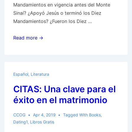
Mandamientos en vigencia antes del Monte
Sinaí? ¿Apoyó Jesús o terminó los Diez
Mandamientos? ¿Fueron los Diez …
Los
Read more →
Diez
Mandamientos
Español
,
Literatura
CITAS: Una clave para el
éxito en el matrimonio
CCOG
Apr 4, 2019
Tagged With
Books
,
Dating1
,
Libros Gratis