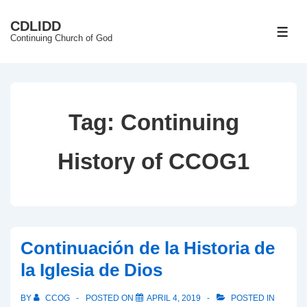
↓
CDLIDD
Skip
ME
Continuing Church of God
to
Main
Content
Tag:
Continuing
History of CCOG1
Continuación de la Historia de
la Iglesia de Dios​
BY
CCOG
POSTED ON
APRIL 4, 2019
POSTED IN