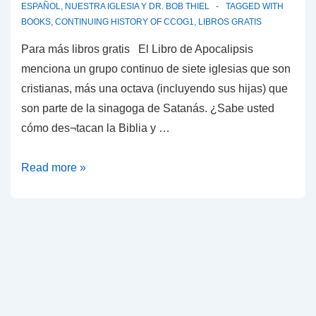
ESPAÑOL
,
NUESTRA IGLESIA Y DR. BOB THIEL
TAGGED WITH
BOOKS
,
CONTINUING HISTORY OF CCOG1
,
LIBROS GRATIS
Para más libros gratis El Libro de Apocalipsis
menciona un grupo continuo de siete iglesias que son
cristianas, más una octava (incluyendo sus hijas) que
son parte de la sinagoga de Satanás. ¿Sabe usted
cómo des¬tacan la Biblia y …
Continuación
Read more »
de
la
Historia
de
la
Iglesia
de