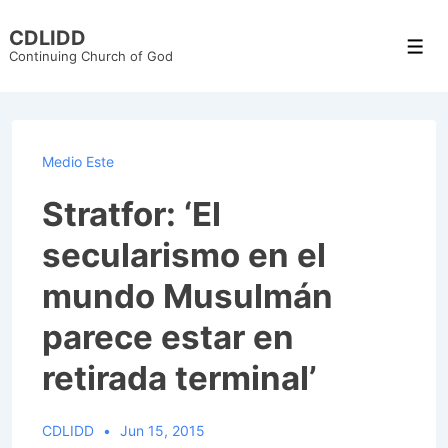
↓
CDLIDD
Skip
Men
Continuing Church of God
to
Main
Content
Medio Este
Stratfor: ‘El
secularismo en el
mundo Musulmán
parece estar en
retirada terminal’
CDLIDD
Jun 15, 2015