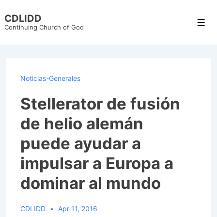
↓
CDLIDD
Skip
Men
Continuing Church of God
to
Main
Content
Noticias-Generales
Stellerator de fusión
de helio alemán
puede ayudar a
impulsar a Europa a
dominar al mundo
CDLIDD
Apr 11, 2016