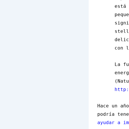
está 
peque
signi
stell
delic
con l
La fu
energ
(Natu
http:
Hace un año
podría ten
ayudar a im