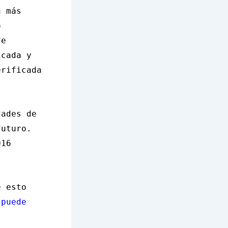
n más
o
de
icada y
erificada
dades de
futuro.
016
e esto
 puede