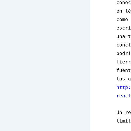
conoc
en té
como 
escri
una t
concl
podrí
Tierr
fuent
las g
http:
react
Un re
límit