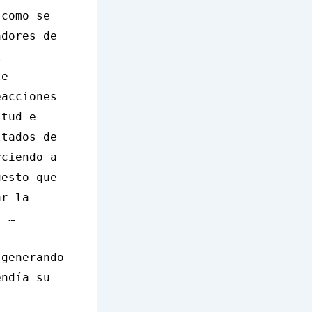
 como se
adores de
l
te
eacciones
itud e
ltados de
rciendo a
uesto que
ar la
. …
 generando
endía su