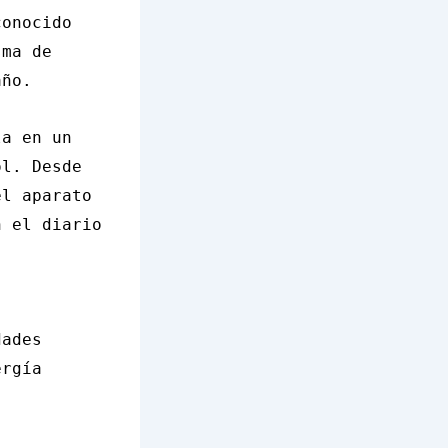
conocido
sma de
año.
la en un
ol. Desde
el aparato
n el diario
dades
ergía