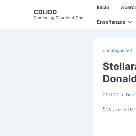
↓
Main
Inicio
Acerc
CDLIDD
Skip
Navigation
Continuing Church of God
to
Enseñanzas
Main
Content
Uncategorized
Stella
Donald
CDLIDD
Dec 
Stellarator