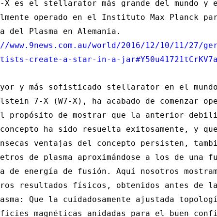
-X es el stellarator más grande del mundo y 
lmente operado en el Instituto Max Planck pa
a del Plasma en Alemania.
//www.9news.com.au/world/2016/12/10/11/27/ge
tists-create-a-star-in-a-jar#Y50u41721tCrKV7
yor y más sofisticado stellarator en el mund
lstein 7-X (W7-X), ha acabado de comenzar op
l propósito de mostrar que la anterior debil
concepto ha sido resuelta exitosamente, y qu
nsecas ventajas del concepto persisten, tamb
etros de plasma aproximándose a los de una f
a de energía de fusión. Aquí nosotros mostra
ros resultados físicos, obtenidos antes de l
asma: Que la cuidadosamente ajustada topolog
ficies magnéticas anidadas para el buen conf