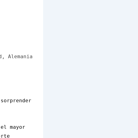
d, Alemania
 sorprender
 el mayor
erte