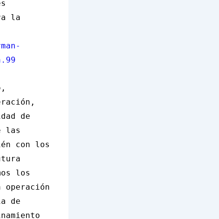
es
ra la
rman-
a.99
o,
eración,
idad de
e las
ién con los
utura
mos los
a operación
ía de
inamiento