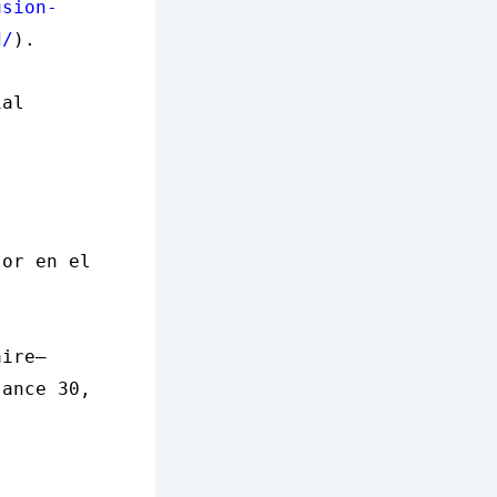
usion-
d/
).
ial
tor en el
aire—
sance 30,