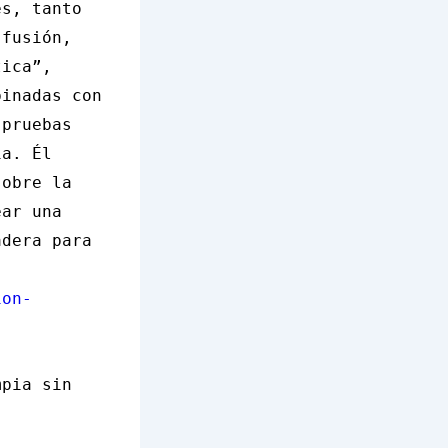
es, tanto
 fusión,
tica”,
binadas con
 pruebas
ia. Él
sobre la
ear una
adera para
ion-
mpia sin