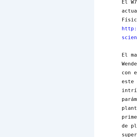
El W7
actua
Físic
http:
scien
El ma
Wende
con e
este 
intrí
parám
plant
prime
de pl
super