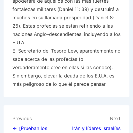
apoderará de aquellos con las más fuertes
fortalezas militares (Daniel 11: 39) y destruirá a
muchos en su llamada prosperidad (Daniel 8:
25). Estas profecías se están refiriendo a las
naciones Anglo-descendientes, incluyendo a los
E.U.A.
El Secretario del Tesoro Lew, aparentemente no
sabe acerca de las profecías (o
verdaderamente cree en ellas si las conoce).
Sin embargo, elevar la deuda de los E.U.A. es
más peligroso de lo que él parece pensar.
Post
Previous
Next
navigation
← ¿Prueban los
Irán y líderes israelíes