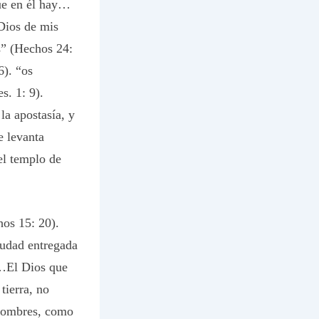
ue en él hay…
Dios de mis
as” (Hechos 24:
6). “os
s. 1: 9).
a apostasía, y
e levanta
el templo de
os 15: 20).
iudad entregada
 …El Dios que
tierra, no
 hombres, como