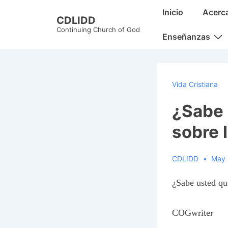
↓
Main
Inicio
Acerc
CDLIDD
Skip
Navigation
Continuing Church of God
to
Enseñanzas
Main
Content
Vida Cristiana
¿Sabe 
sobre 
CDLIDD
May 
¿Sabe usted qu
COGwriter