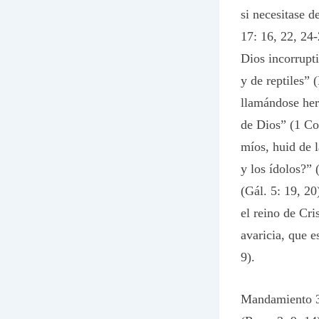
si necesitase d
17: 16, 22, 24-
Dios incorrupt
y de reptiles” 
llamándose her
de Dios” (1 Co
míos, huid de l
y los ídolos?” 
(Gál. 5: 19, 20
el reino de Cri
avaricia, que e
9).
Mandamiento 3: