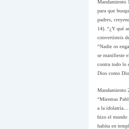
Mandamiento 1:
para que busqu
padres, creyend
14). “¿Y qué ac
convertisteis d
“Nadie os enga
se manifieste e
contra todo lo 
Dios como Dios
Mandamiento 2:
“Mientras Pablo
a la idolatría
hizo el mundo y
habita en temp