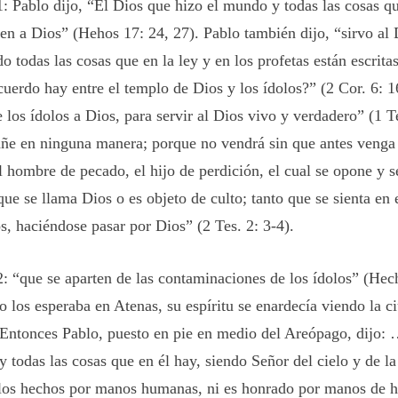
 Pablo dijo, “El Dios que hizo el mundo y todas las cosas q
en a Dios” (Hehos 17: 24, 27). Pablo también dijo, “sirvo al 
o todas las cosas que en la ley y en los profetas están escrit
uerdo hay entre el templo de Dios y los ídolos?” (2 Cor. 6: 1
e los ídolos a Dios, para servir al Dios vivo y verdadero” (1 Te
ñe en ninguna manera; porque no vendrá sin que antes venga l
l hombre de pecado, el hijo de perdición, el cual se opone y s
que se llama Dios o es objeto de culto; tanto que se sienta en 
, haciéndose pasar por Dios” (2 Tes. 2: 3-4).
 “que se aparten de las contaminaciones de los ídolos” (Hech
 los esperaba en Atenas, su espíritu se enardecía viendo la c
…Entonces Pablo, puesto en pie en medio del Areópago, dijo:
 todas las cosas que en él hay, siendo Señor del cielo y de la 
los hechos por manos humanas, ni es honrado por manos de