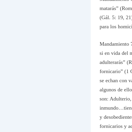
matarás” (Rom.
(Gál. 5: 19, 21
para los homici
Mandamiento 7: 
si en vida del 
adulterarás” (
fornicario” (1 
se echan con v
algunos de ello
son: Adulterio,
inmundo…tiene h
y desobedientes
fornicarios y a