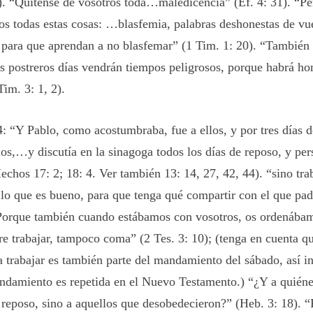
). “Quítense de vosotros toda…maledicencia” (Ef. 4: 31). “Pe
os todas estas cosas: …blasfemia, palabras deshonestas de vu
…para que aprendan a no blasfemar” (1 Tim. 1: 20). “También
os postreros días vendrán tiempos peligrosos, porque habrá 
im. 3: 1, 2).
 “Y Pablo, como acostumbraba, fue a ellos, y por tres días d
los,…y discutía en la sinagoga todos los días de reposo, y per
echos 17: 2; 18: 4. Ver también 13: 14, 27, 42, 44). “sino tra
lo que es bueno, para que tenga qué compartir con el que pa
“Porque también cuando estábamos con vosotros, os ordenábam
e trabajar, tampoco coma” (2 Tes. 3: 10); (tenga en cuenta qu
a trabajar es también parte del mandamiento del sábado, así i
ndamiento es repetida en el Nuevo Testamento.) “¿Y a quiéne
u reposo, sino a aquellos que desobedecieron?” (Heb. 3: 18). 