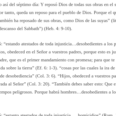
jo así del séptimo día: Y reposó Dios de todas sus obras en el 
or tanto, queda un reposo para el pueblo de Dios. Porque el q
también ha reposado de sus obras, como Dios de las suyas” (li
descanso del Sabbath”) (Heb. 4: 9-10).
 “estando atestados de toda injusticia…desobedientes a los 
jos, obedeced en el Señor a vuestros padres, porque esto es ju
adre, que es el primer mandamiento con promesa; para que te 
ida sobre la tierra” (Ef. 6: 1-3). “cosas por las cuales la ira d
 de desobediencia” (Col. 3: 6). “Hijos, obedeced a vuestros pa
rada al Señor” (Col. 3: 20). “También debes saber esto: Que e
iempos peligrosos. Porque habrá hombres…desobedientes a lo
 “estanto atestados de toda injusticia, …homicidios” (Rom.