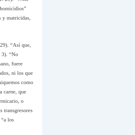
…homicidios”
s y matricidas,
29). “Así que,
: 3). “No
ano, fuere
ados, ni los que
orniquemos como
la carne, que
rmicario, o
s transgresores
 “a los