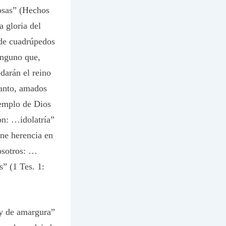
cosas” (Hechos
a gloria del
 de cuadrúpedos
inguno que,
darán el reino
tanto, amados
templo de Dios
son: …idolatría”
ene herencia en
vosotros: …
s” (1 Tes. 1:
 y de amargura”