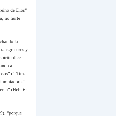
reino de Dios”
a, no hurte
echando la
 transgresores y
píritu dice
hando a
rosos” (1 Tim.
alumniadores”
ienta” (Heb. 6:
29). “porque