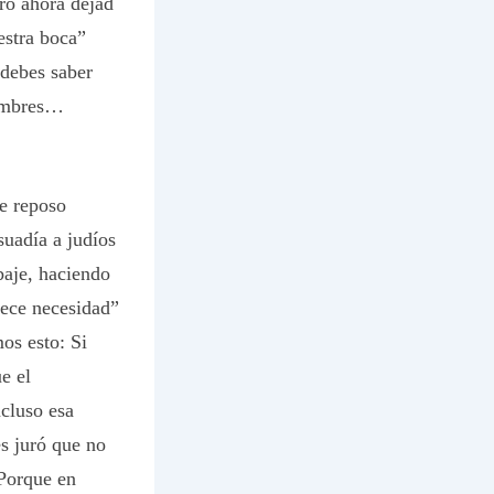
ro ahora dejad
estra boca”
 debes saber
hombres…
e reposo
suadía a judíos
baje, haciendo
dece necesidad”
os esto: Si
e el
ncluso esa
s juró que no
“Porque en