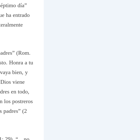
séptimo día”
ue ha entrado
teralmente
padres” (Rom.
sto. Honra a tu
vaya bien, y
e Dios viene
dres en todo,
n los postreros
s padres” (2
 1: 29). “…no