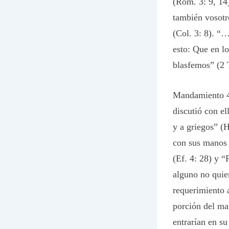
(Rom. 3: 9, 14
también vosotr
(Col. 3: 8). “
esto: Que en l
blasfemos” (2 T
Mandamiento 4:
discutió con el
y a griegos” (H
con sus manos 
(Ef. 4: 28) y 
alguno no quier
requerimiento 
porción del ma
entrarían en s