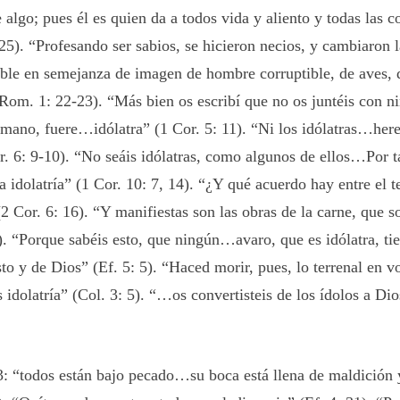
e algo; pues él es quien da a todos vida y aliento y todas las 
25). “Profesando ser sabios, se hicieron necios, y cambiaron l
ible en semejanza de imagen de hombre corruptible, de aves,
(Rom. 1: 22-23). “Más bien os escribí que no os juntéis con n
mano, fuere…idólatra” (1 Cor. 5: 11). “Ni los idólatras…here
r. 6: 9-10). “No seáis idólatras, como algunos de ellos…Por 
a idolatría” (1 Cor. 10: 7, 14). “¿Y qué acuerdo hay entre el 
(2 Cor. 6: 16). “Y manifiestas son las obras de la carne, que 
). “Porque sabéis esto, que ningún…avaro, que es idólatra, ti
sto y de Dios” (Ef. 5: 5). “Haced morir, pues, lo terrenal en 
s idolatría” (Col. 3: 5). “…os convertisteis de los ídolos a Dio
 “todos están bajo pecado…su boca está llena de maldición