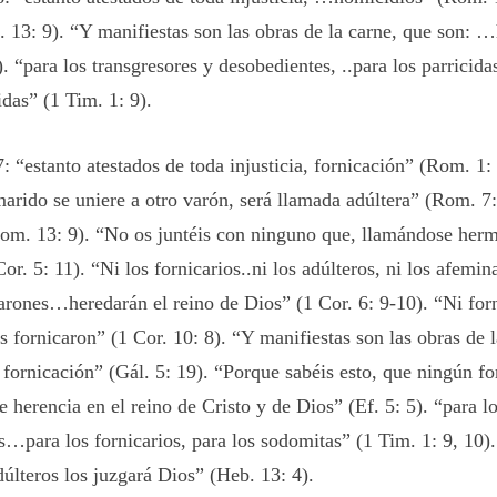
 13: 9). “Y manifiestas son las obras de la carne, que son: 
). “para los transgresores y desobedientes, ..para los parricida
das” (1 Tim. 1: 9).
“estanto atestados de toda injusticia, fornicación” (Rom. 1: 
marido se uniere a otro varón, será llamada adúltera” (Rom. 7
Rom. 13: 9). “No os juntéis con ninguno que, llamándose herm
Cor. 5: 11). “Ni los fornicarios..ni los adúlteros, ni los afemin
arones…heredarán el reino de Dios” (1 Cor. 6: 9-10). “Ni f
s fornicaron” (1 Cor. 10: 8). “Y manifiestas son las obras de 
 fornicación” (Gál. 5: 19). “Porque sabéis esto, que ningún fo
erencia en el reino de Cristo y de Dios” (Ef. 5: 5). “para lo
…para los fornicarios, para los sodomitas” (1 Tim. 1: 9, 10).
dúlteros los juzgará Dios” (Heb. 13: 4).