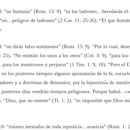
 “no hurtarás” (Rom. 13: 9). “ni los ladrones…heredarán el 
 “en…peligros de ladrones” (2 Cor. 11: 25-26). “El que hurtab
.
 “no dirás falso testimonio” (Rom. 13: 9). “Por lo cual, des
: 25). “No mintáis los unos a los otros” (Col. 3: 9). “para los
ara los mentirosos y perjuros” (1 Tim. 1: 9, 10). “Pero el Es
 en los postreros tiempos algunos apostatarán de la fe, escuc
ñadores y a doctrinas de demonios; por la hipocresía de menti
os postreros días vendrán tiempos peligrosos. Porque habrá…c
). “Dios, que no miente” (Ti. 1: 2). “es imposible que Dios m
: “estanto atestados de toda injusticia…avaricia” (Rom. 1: 