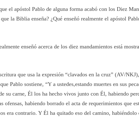
ue el apóstol Pablo de alguna forma acabó con los Diez Ma
o que la Biblia enseña? ¿Qué enseñó realmente el apóstol Pabl
ealmente enseñó acerca de los diez mandamientos está mostra
scritura que usa la expresión “clavados en la cruz” (AV/NKJ)
 que Pablo sostiene, “Y a ustedes,estando muertes en sus peca
 de su carne, Él los ha hecho vivos junto con Él, habiendo pe
as ofensas, habiendo borrado el acta de requerimientos que es
os era contrario. Y Él ha quitado eso del camino, habiéndolo 