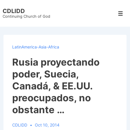
↓
CDLIDD
Skip
Men
Continuing Church of God
to
Main
Content
LatinAmerica-Asia-Africa
Rusia proyectando
poder, Suecia,
Canadá, & EE.UU.
preocupados, no
obstante …
CDLIDD
Oct 10, 2014