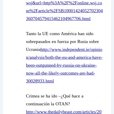
wsj&url=http%3A%2F%2Fonline.wsj.co
m%2Farticle%2FSB10001424052702304
360704579415462104967706.html
Tanto la UE como América han sido
sobrepasados en fuerza por Rusia sobre
Ucrania
http://www.independent.ie/opinio
n/analysis/both-the-eu-and-america-have-
been-outgunned-by-russia-on-ukraine-
now-all-the-likely-outcomes-are-bad-
30028933.html
Crimea se ha ido –¿Qué hace a
continuación la OTAN?
http://www.thedailybeast.com/articles/20