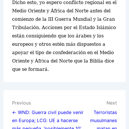
Dicho esto, yo espero conflicto regional en el
Medio Oriente y África del Norte antes del
comienzo de la III Guerra Mundial y la Gran
Tribulaci
ó
n. Acciones por el Estado Islámico
están consiguiendo que los árabes y los
europeos y otros estén más dispuestos a
apoyar el tipo de confederación en el Medio
Oriente y África del Norte que la Biblia dice
que se formará.
Post
Previous
Next
navigation
← WND: Guerra civil puede venir
Terroristas
en Europa; LCG: UE a hacerse
musulmanes
más pequeña, ‘posiblemente 10’
matan en