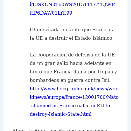
idUSKCN0T60WS20151117#4Qw04
HP6DAW01LjT.99
Otan evitada en tanto que Francia a
la UE a destruir el Estado Islámico
La cooperación de defensa de la UE
da un gran salto hacia adelante en
tanto que Francia llama por tropas y
bombardeos en guerra contra Isil.
http://www.telegraph.co.uk/news/wor
ldnews/europe/france/12001700/Nato
-shunned-as-France-calls-on-EU-to-
destroy-Islamic-State.html
Ahora la Biblia enseña que los europeos