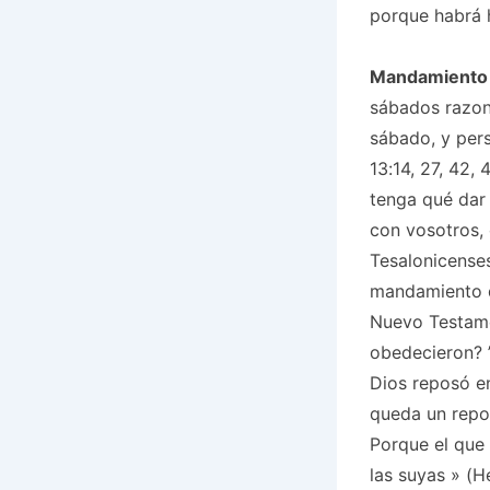
porque habrá
Mandamiento
sábados razonó
sábado, y pers
13:14, 27, 42, 
tenga qué dar 
con vosotros,
Tesalonicenses
mandamiento d
Nuevo Testame
obedecieron?
Dios reposó en
queda un rep
Porque el que
las suyas
» (He