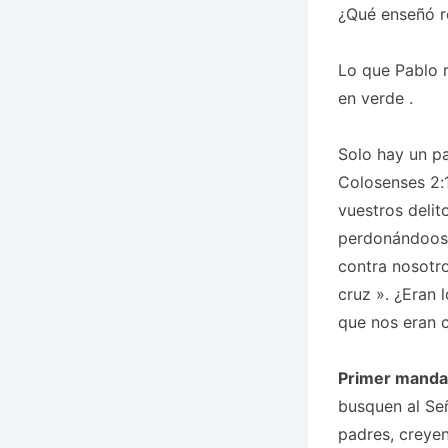
¿Qué enseñó r
Lo que Pablo 
en
verde
.
Solo hay un pa
Colosenses 2:
vuestros delit
perdonándoos 
contra nosotro
cruz
». ¿Eran 
que nos eran c
Primer manda
busquen al Se
padres, creyen