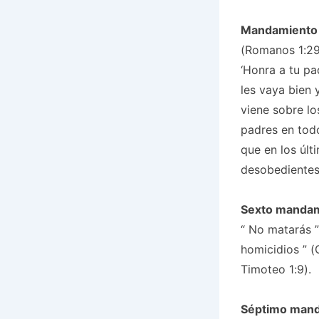
Mandamiento
(Romanos 1:29
‘Honra a tu pa
les vaya bien 
viene sobre lo
padres en tod
que en los úl
desobedientes
Sexto manda
“
No matarás
”
homicidios
” (
Timoteo 1:9).
Séptimo man