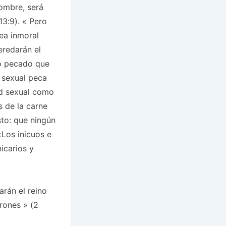
hombre, será
3:9). «
Pero
ea inmoral
eredarán el
do pecado que
 sexual peca
d sexual como
s de la carne
to: que ningún
Los inicuos e
nicarios y
arán el reino
drones
» (2