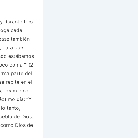
y durante tres
agoga cada
véase también
, para que
ndo estábamos
mpoco coma
’” (2
orma parte del
e repite en el
 a los que no
éptimo día: “Y
 lo tanto,
ueblo de Dios.
, como Dios de