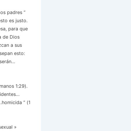
los padres
”
sto es justo.
esa, para que
a de Dios
zcan a sus
sepan esto:
 serán…
manos 1:29).
videntes…
s…homicida
” (1
sexual
»