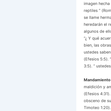
imagen hecha 
reptiles
” (Roma
se llame herma
heredarán el r
algunos de ell
“¿
Y qué acuer
bien, las obra
ustedes saben 
(Efesios 5:5). 
3:5). “
ustedes
Mandamiento
maldición y a
(Efesios 4:31).
obsceno de s
Timoteo 1:20).