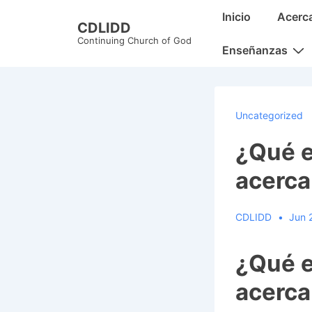
↓
Main
Inicio
Acerc
CDLIDD
Skip
Navigation
Continuing Church of God
to
Enseñanzas
Main
Content
Uncategorized
¿Qué e
acerca
CDLIDD
Jun 
¿Qué e
acerca