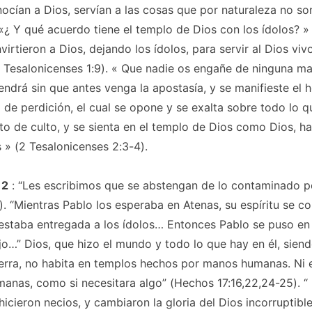
cían a Dios, servían a las cosas que por naturaleza no so
 «¿
Y qué acuerdo tiene el templo de Dios con los ídolos?
» 
virtieron a Dios, dejando los ídolos, para servir al Dios viv
 Tesalonicenses 1:9). «
Que nadie os engañe de ninguna ma
endrá sin que antes venga la apostasía, y se manifieste el
o de perdición, el cual se opone y se exalta sobre todo lo q
to de culto, y se sienta en el templo de Dios como Dios, h
s
» (2 Tesalonicenses 2:3-4).
 2
: “Les escribimos que se abstengan de lo contaminado po
. “Mientras Pablo los esperaba en Atenas, su espíritu se c
 estaba entregada a los ídolos… Entonces Pablo se puso en
ijo…”
Dios, que hizo el mundo y todo lo que hay en él, sien
tierra, no habita en templos hechos por manos humanas. Ni
anas, como si necesitara algo”
(Hechos 17:16,22,24-25). “
 hicieron necios, y cambiaron la gloria del Dios incorruptibl