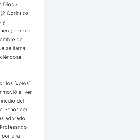
n Dios
»
(2 Corintios
o y
nera; porque
 hombre de
ue se llama
aciéndose
r los ídolos”
onmovió al ver
 medio del
do Señor del
 es adorado
Profesando
e por una