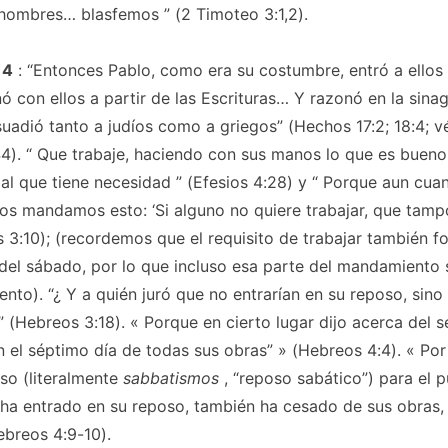
 hombres… blasfemos
” (2 Timoteo 3:1,2).
 4
: “Entonces Pablo, como era su costumbre, entró a ellos 
 con ellos a partir de las Escrituras… Y razonó en la sin
uadió tanto a judíos como a griegos” (Hechos 17:2; 18:4; 
44). “
Que trabaje, haciendo con sus manos lo que es bueno
al que tiene necesidad
” (Efesios 4:28) y “
Porque aun cua
 os mandamos esto: ‘Si alguno no quiere trabajar, que ta
 3:10); (recordemos que el requisito de trabajar también f
el sábado, por lo que incluso esa parte del mandamiento s
nto). “¿
Y a quién juró que no entrarían en su reposo, sino
” (Hebreos 3:18). «
Porque en cierto lugar dijo acerca del s
 el séptimo día de todas sus obras”
» (Hebreos 4:4). «
Por
oso
(literalmente
sabbatismos
, “reposo sabático”)
para el p
 ha entrado en su reposo, también ha cesado de sus obras
breos 4:9-10).