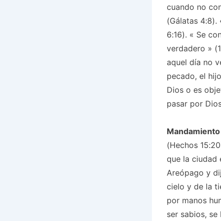
cuando no cono
(Gálatas 4:8).
6:16). «
Se con
verdadero
» (1
aquel día no v
pecado, el hij
Dios o es obje
pasar por Dio
Mandamiento
(Hechos 15:20)
que la ciudad
Areópago y d
cielo y de la 
por manos hum
ser sabios, se