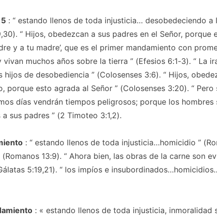
 5
: “
estando llenos de toda injusticia… desobedeciendo a 
,30). “
Hijos, obedezcan a sus padres en el Señor, porque e
dre y a tu madre’, que es el primer mandamiento con prom
y vivan muchos años sobre la tierra
” (Efesios 6:1-3). “
La ir
s hijos de desobediencia
” (Colosenses 3:6). “
Hijos, obede
o, porque esto agrada al Señor
” (Colosenses 3:20). “
Pero 
timos días vendrán tiempos peligrosos; porque los hombres
 a sus padres
” (2 Timoteo 3:1,2).
miento
: “
estando llenos de toda injusticia…homicidio
” (Ro
 (Romanos 13:9). “
Ahora bien, las obras de la carne son e
Gálatas 5:19,21). “
los impíos e insubordinados…homicidio
damiento
: «
estando llenos de toda injusticia, inmoralidad 