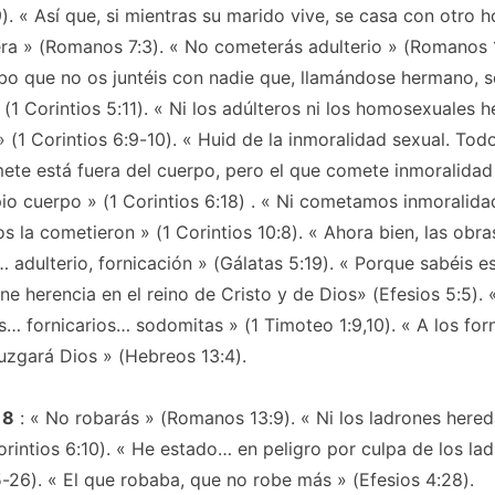
). «
Así que, si mientras su marido vive, se casa con otro 
era
» (Romanos 7:3). «
No cometerás adulterio
» (Romanos 1
bo que no os juntéis con nadie que, llamándose hermano, s
(1 Corintios 5:11). «
Ni los adúlteros ni los homosexuales h
» (1 Corintios 6:9-10).
«
Huid de la inmoralidad sexual. To
ete está fuera del cuerpo, pero el que comete inmoralidad
pio cuerpo
» (1 Corintios 6:18)
.
«
Ni cometamos inmoralida
os la cometieron
» (1 Corintios 10:8). «
Ahora bien, las obra
 adulterio, fornicación
» (Gálatas 5:19). «
Porque sabéis es
ene herencia en el reino de Cristo y de Dios»
(Efesios 5:5).
«
s… fornicarios… sodomitas
» (1 Timoteo 1:9,10). «
A los for
juzgará Dios
» (Hebreos 13:4).
 8
: «
No robarás
» (Romanos 13:9). «
Ni los ladrones hered
rintios 6:10). «
He estado… en peligro por culpa de los la
5-26). «
El que robaba, que no robe más
» (Efesios 4:28).