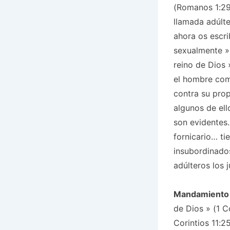
(Romanos 1:29
llamada adúlt
ahora os escri
sexualmente
» 
reino de Dios
el hombre com
contra su pro
algunos de ell
son evidentes…
fornicario… ti
insubordinado
adúlteros los 
Mandamiento
de Dios
» (1 Co
Corintios 11:2