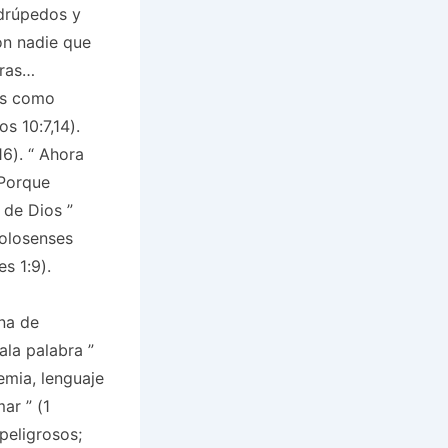
drúpedos y
on nadie que
tras…
as como
os 10:7,14).
6). “
Ahora
Porque
y de Dios
”
olosenses
s 1:9).
na de
ala palabra
”
mia, lenguaje
emar
” (1
peligrosos;