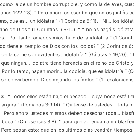
como la de un hombre corruptible, y como la de aves, cua
nos 1:22-23). ​​“
Pero ahora os escribo que no os juntéis c
no, que es… un idólatra
” (1 Corintios 5:11). “
Ni… los idóla
eino de Dios
” (1 Corintios 6:9-10). “
Y no os hagáis idólatr
os… Por tanto, amados míos, huid de la idolatría
” (1 Corinti
do tiene el templo de Dios con los ídolos?
” (2 Corintios 6:1
s de la carne son evidentes… idolatría
” (Gálatas 5:19,20). “
que ningún… idólatra tiene herencia en el reino de Cristo 
“
Por lo tanto, hagan morir… la codicia, que es idolatría
” (C
 se convirtieron a Dios dejando los ídolos
” (1 Tesalonicense
 3
: “
Todos ellos están bajo el pecado… cuya boca está lle
margura
” (Romanos 3:9,14). “
Quítense de ustedes… toda m
 “
Pero ahora ustedes mismos deben desechar toda… blasfe
u boca
” (Colosenses 3:8). “
para que aprendan a no blasf
Pero sepan esto: que en los últimos días vendrán tiempos 