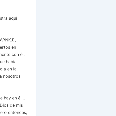
stra aquí
(AV/NKJ),
ertos en
mente con él,
que había
ola en la
a nosotros,
ue hay en él…
 Dios de mis
ero entonces,