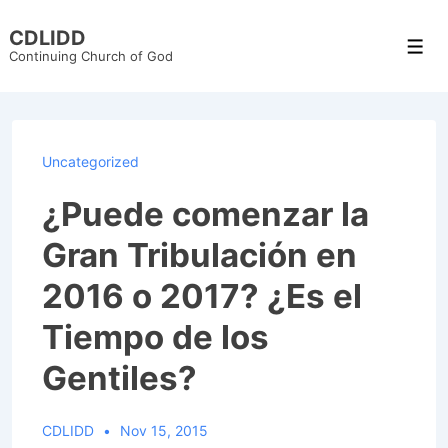
↓
CDLIDD
Skip
Men
Continuing Church of God
to
Main
Content
Uncategorized
¿Puede comenzar la
Gran Tribulación en
2016 o 2017? ¿Es el
Tiempo de los
Gentiles?
CDLIDD
Nov 15, 2015