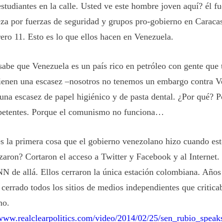
estudiantes en la calle. Usted ve este hombre joven aquí? él f
eza por fuerzas de seguridad y grupos pro-gobierno en Caraca
rero 11. Esto es lo que ellos hacen en Venezuela.
sabe que Venezuela es un país rico en petróleo con gente que 
tienen una escasez –nosotros no tenemos un embargo contra V
 una escasez de papel higiénico y de pasta dental. ¿Por qué? P
etentes. Porque el comunismo no funciona…
s la primera cosa que el gobierno venezolano hizo cuando est
aron? Cortaron el acceso a Twitter y Facebook y al Internet.
NN de allá. Ellos cerraron la única estación colombiana. Años 
 cerrado todos los sitios de medios independientes que critica
no.
/www.realclearpolitics.com/video/2014/02/25/sen_rubio_speak