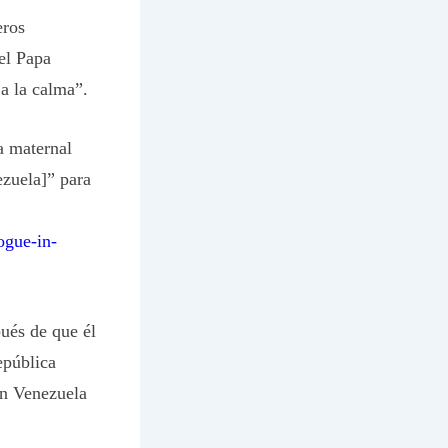
eros
el Papa
 a la calma”.
la maternal
ezuela]” para
ogue-in-
ués de que él
pública
en Venezuela