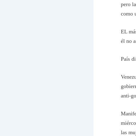
pero l
como u
EL más
él no 
País d
Venezu
gobier
anti-go
Manife
miérco
las mu