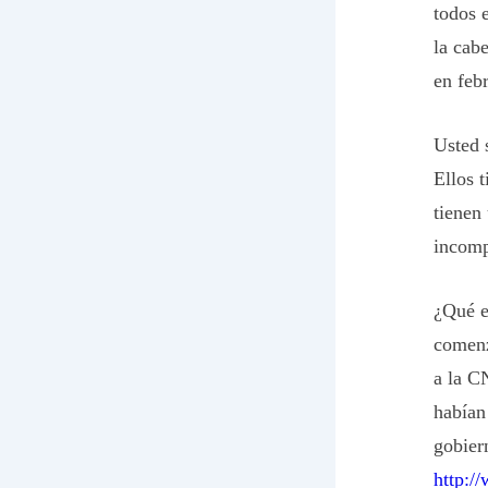
todos 
la cab
en feb
Usted 
Ellos 
tienen
incomp
¿Qué e
comenz
a la C
habían
gobier
http:/