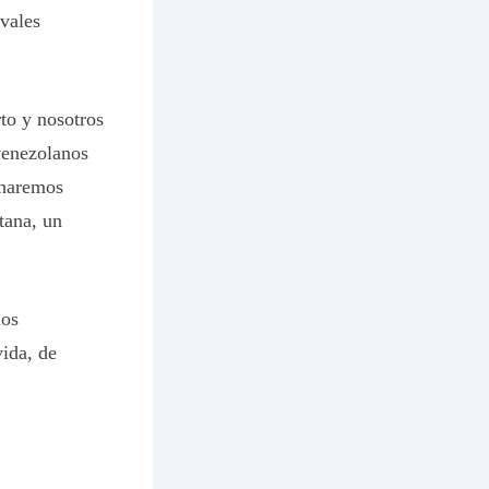
ivales
to y nosotros
venezolanos
 haremos
tana, un
los
ida, de