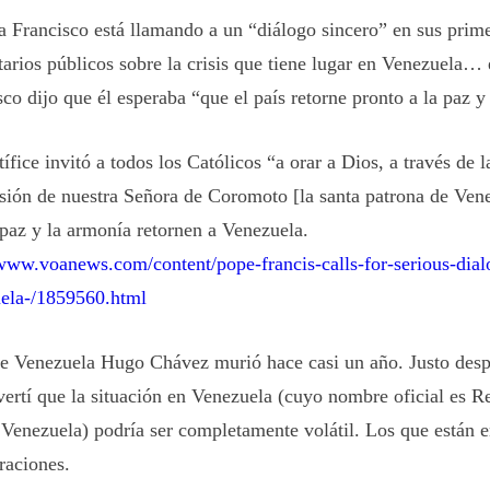
a Francisco está llamando a un “diálogo sincero” en sus prim
arios públicos sobre la crisis que tiene lugar en Venezuela… 
co dijo que él esperaba “que el país retorne pronto a la paz y
ífice invitó a todos los Católicos “a orar a Dios, a través de 
esión de nuestra Señora de Coromoto [la santa patrona de Ven
 paz y la armonía retornen a Venezuela.
/www.voanews.com/content/pope-francis-calls-for-serious-dial
ela-/1859560.html
de Venezuela Hugo Chávez murió hace casi un año. Justo desp
vertí que la situación en Venezuela (cuyo nombre oficial es
Re
 Venezuela)
podría ser completamente volátil. Los que están 
raciones.