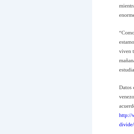
mientr
enorme
“Como 
estamo
viven 
mañana
estudi
Datos 
venezo
acuerd
http:/
divide