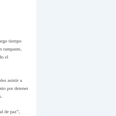
argo tiempo
ón rampante,
do el
les asistir a
nto por detener
s.
al de paz”,