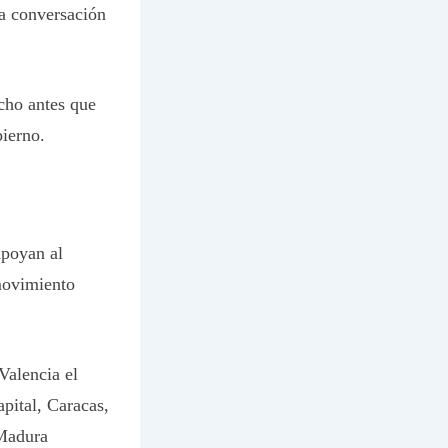
da conversación
cho antes que
bierno.
apoyan al
movimiento
Valencia el
apital, Caracas,
 Madura