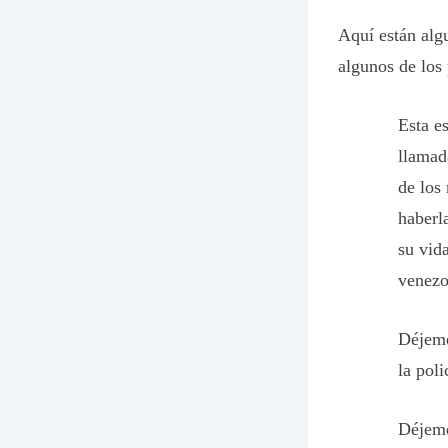
Aquí están alg
algunos de los
Esta e
llamad
de los
haberl
su vid
venez
Déjeme
la poli
Déjeme