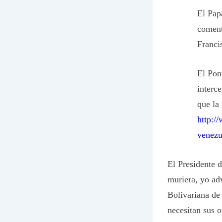
El Pap
coment
Francis
El Pont
interc
que la
http:/
venezu
El Presidente 
muriera, yo ad
Bolivariana de
necesitan sus o