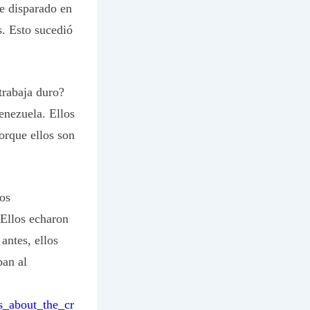
ue disparado en
s. Esto sucedió
trabaja duro?
enezuela. Ellos
orque ellos son
os
 Ellos echaron
antes, ellos
ban al
s_about_the_cr