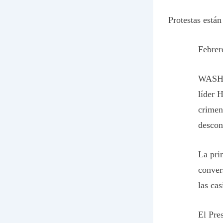
Protestas está
Febrer
WASHIN
líder 
crimen
descon
La prin
conver
las ca
El Pre