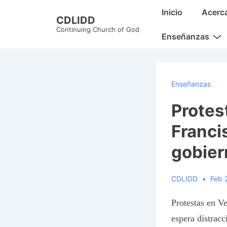
↓
Main
Inicio
Acerc
CDLIDD
Skip
Navigation
Continuing Church of God
to
Enseñanzas
Main
Content
Enseñanzas
Protes
Franci
gobier
CDLIDD
Feb 
Protestas en Ve
espera distracc