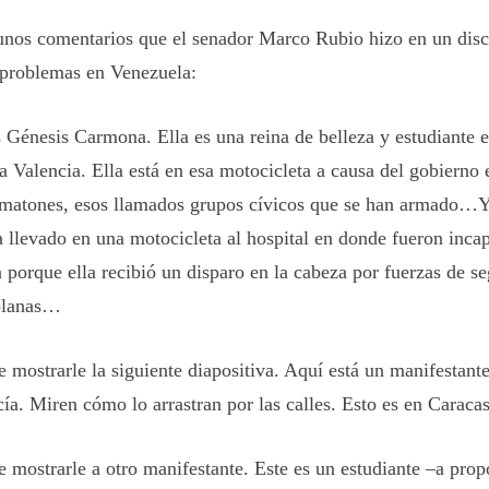
unos comentarios que el senador Marco Rubio hizo en un disc
 problemas en Venezuela:
s Génesis Carmona. Ella es una reina de belleza y estudiante 
a Valencia. Ella está en esa motocicleta a causa del gobierno
 matones, esos llamados grupos cívicos que se han armado…Y
a llevado en una motocicleta al hospital en donde fueron inca
a porque ella recibió un disparo en la cabeza por fuerzas de s
olanas…
 mostrarle la siguiente diapositiva. Aquí está un manifestant
cía. Miren cómo lo arrastran por las calles. Esto es en Caraca
 mostrarle a otro manifestante. Este es un estudiante –a propó