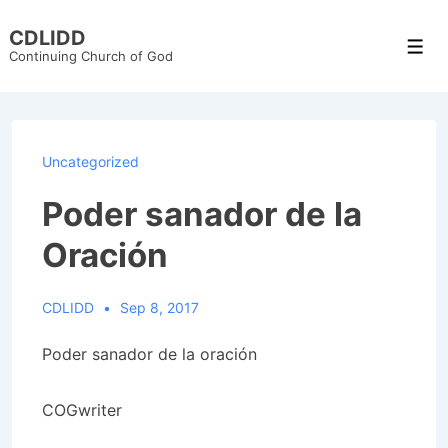
↓
CDLIDD
Skip
Men
Continuing Church of God
to
Main
Content
Uncategorized
Poder sanador de la
Oración
CDLIDD
Sep 8, 2017
Poder sanador de la oraci
ó
n
COGwriter