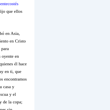
entecostés
dijo que ellos
ibó en Asia,
iento en Cristo
 para
u oyente en
equienes él hace
ay en ti, que
os encontramos
u casa y
ascua y el
y de la copa;
nes sin