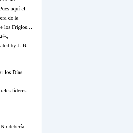
 Pues aquí
el
era de la
te los Frigios…
tés,
ated by J. B.
r los Días
ieles líderes
 ¿No debería