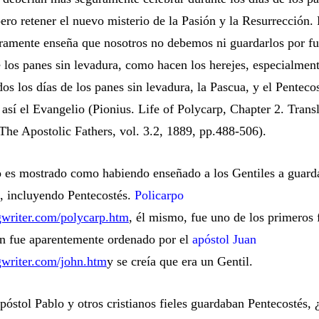
pero retener el nuevo misterio de la Pasión y la Resurrección.
aramente
enseña que nosotros no debemos ni guardarlos por fu
e los panes sin levadura, como hacen los herejes, especialmen
os los días de los panes sin levadura, la Pascua, y el Pentecos
 así el Evangelio
(Pionius. Life of Polycarp, Chapter 2. Transl
 The Apostolic Fathers, vol. 3.2, 1889, pp.488-506).
 es mostrado como habiendo enseñado a los Gentiles a guarda
s, incluyendo Pentecostés.
Policarpo
writer.com/polycarp.htm
, él mismo, fue uno de los primeros f
en fue aparentemente ordenado por el
apóstol Juan
gwriter.com/john.htm
y se creía que era un Gentil.
póstol Pablo y otros cristianos fieles guardaban Pentecostés,