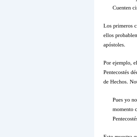
Cuenten ci
Los primeros cr
ellos probablem
apóstoles.
Por ejemplo, e
Pentecostés dé
de Hechos. Note
Pues yo no
momento co
Pentecostés
Esto muestra qu