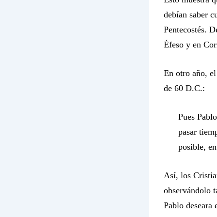
debían saber c
Pentecostés. D
Éfeso y en Cor
En otro año, el
de 60 D.C.:
Pues Pablo
pasar tiemp
posible, e
Así, los Crist
observándolo t
Pablo deseara e