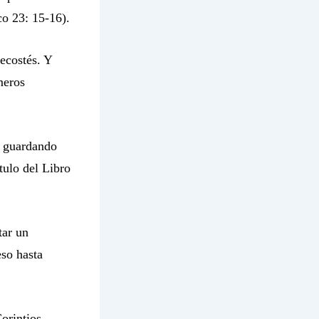
co 23: 15-16).
ecostés. Y
meros
 guardando
tulo del Libro
tar un
so hasta
orintios