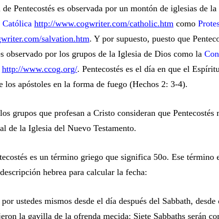
 de Pentecostés es observada por un montón de iglesias de la 
o
Católica
http://www.cogwriter.com/catholic.htm
como
Prote
writer.com/salvation.htm
. Y por supuesto, puesto que Penteco
es observado por los grupos de la Iglesia de Dios como la
Con
s
http://www.ccog.org/
. Pentecostés es el día en que el Espírit
e los apóstoles en la forma de fuego (Hechos 2: 3-4).
los grupos que profesan a Cristo consideran que Pentecostés 
l de la Iglesia del Nuevo Testamento.
tecostés es un término griego que significa 50o. Ese término 
 descripción hebrea para calcular la fecha:
 por ustedes mismos desde el día después del Sabbath, desde 
jeron la gavilla de la ofrenda mecida: Siete Sabbaths serán c