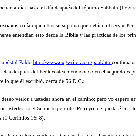
ncuenta días hasta el día después del séptimo Sabbath (Levíti
istianos creían que ellos se suponía que debían observar Pent
ente entendían esto desde la Biblia y las prácticas de los pri
l
apóstol Pablo
http://www.cogwriter.com/paul.htm
continuaba
cadas después del Pentecostés mencionado en el segundo capí
 lo que él escribió, cerca de 56 D.C.:
 deseo verlos a ustedes ahora en el camino; pero yo espero es
n ustedes, si el Señor lo permite. Pero yo me quedaré en Éfe
 (1 Corintios 16: 8).
e Pablo sabía cuándo era Pentecostés, que él sentía que los C