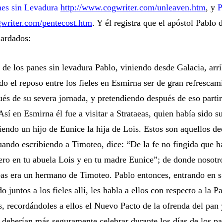
nes sin Levadura
http://www.cogwriter.com/unleaven.htm
, y
P
writer.com/pentecost.htm
. Y él registra que el apóstol Pablo 
uardados:
 de los panes sin levadura Pablo
, viniendo desde Galacia, arr
o el reposo entre los fieles en Esmirna ser de gran refrescam
ués de su severa jornada, y pretendiendo después de eso partir
Así en Esmirna él fue a visitar a Strataeas, quien había sido s
iendo un hijo de Eunice la hija de Lois. Estos son aquellos d
ando escribiendo a Timoteo, dice:
“De la fe no fingida que h
ro en tu abuela Lois y en tu madre Eunice”;
de donde nosotr
eas era un hermano de Timoteo. Pablo entonces, entrando en s
 juntos a los fieles allí, les habla a ellos con respecto a
la P
s
, recordándoles a ellos el Nuevo Pacto de la ofrenda del pan 
 deberían más seguramente celebrar durante los días de los pa