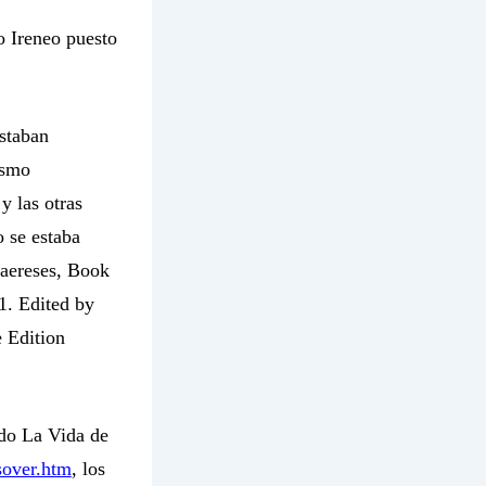
o Ireneo puesto
estaban
ismo
y las otras
 se estaba
haereses, Book
1. Edited by
 Edition
ado
La Vida de
sover.htm
, los