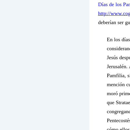
Días de los Pa
http://www.cog
deberían ser g
En los días
considerand
Jesús desp
Jerusalén. 
Pamfilia, s
mención cu
moró prime
que Strata
congregando
Pentecosté
cómo ellos