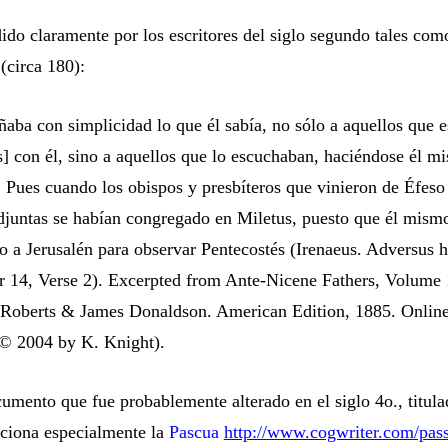
ido claramente por los escritores del siglo segundo tales com
(
circa
180):
ñaba con simplicidad lo que él sabía, no sólo a aquellos que 
] con él, sino a aquellos que lo escuchaban, haciéndose él m
 Pues cuando los obispos y presbíteros que vinieron de Éfeso 
djuntas se habían congregado en Miletus, puesto que él mismo
o a Jerusalén para observar Pentecostés (Irenaeus. Adversus 
er 14, Verse 2). Excerpted from Ante-Nicene Fathers, Volume 
Roberts & James Donaldson. American Edition, 1885. Online
© 2004 by K. Knight).
umento que fue probablemente alterado en el siglo 4o., titul
ciona especialmente la
Pascua
http://www.cogwriter.com/pas