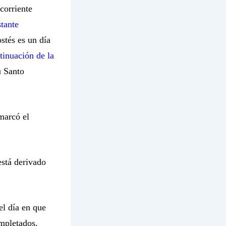
corriente
stante
stés es un día
tinuación de la
u Santo
marcó el
está derivado
el día en que
ompletados.