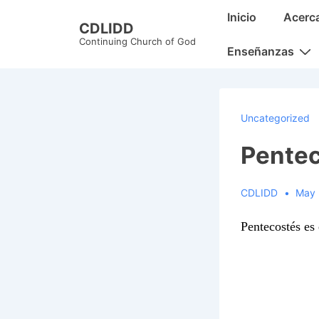
↓
Main
Inicio
Acerc
CDLIDD
Skip
Navigation
Continuing Church of God
to
Enseñanzas
Main
Content
Uncategorized
Pentec
CDLIDD
May 
Pentecostés es