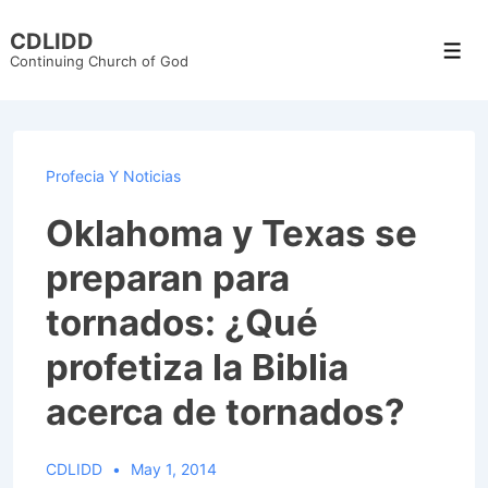
↓
CDLIDD
Skip
Men
Continuing Church of God
to
Main
Content
Profecia Y Noticias
Oklahoma y Texas se
preparan para
tornados: ¿Qué
profetiza la Biblia
acerca de tornados?
CDLIDD
May 1, 2014