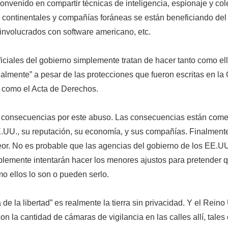
onvenido en compartir técnicas de inteligencia, espionaje y col
 continentales y compañías foráneas se están beneficiando del
involucrados con software americano, etc.
iciales del gobierno simplemente tratan de hacer tanto como el
almente” a pesar de las protecciones que fueron escritas en la 
s como el Acta de Derechos.
y consecuencias por este abuso. Las consecuencias están com
E.UU., su reputación, su economía, y sus compañías. Finalmente
or. No es probable que las agencias del gobierno de los EE.UU
ablemente intentarán hacer los menores ajustos para pretender q
mo ellos lo son o pueden serlo.
a de la libertad” es realmente la tierra sin privacidad. Y el Rein
on la cantidad de cámaras de vigilancia en las calles allí, tale