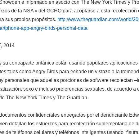
Snowden e informado en asocio con
The New York Times
y
Pro
erzos de la NSA y del GCHQ para acoplarse a esta recolección 
ra sus propios propósitos.
http://www.theguardian.com/world/20
rtphone-app-angry-birds-personal-data
7, 2014
 su contraparte británica están usando populares aplicaciones 
ntes tales como Angry Birds para echarle un vistazo a la tremen
y personales que aquellas porciones de software recolectan –i
calización, sexo e incluso preferencias sexuales, de acuerdo a 
 de
The New York Times
y
The Guardian.
documentos confidenciales entregados por el denunciante Ed
rmen detallan los esfuerzos para recolección suplementaria de d
es de teléfonos celulares y teléfonos inteligentes usando “fisura