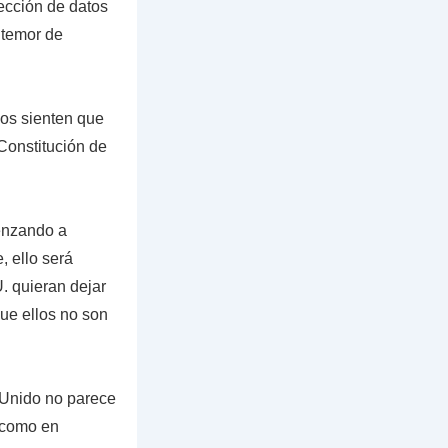
ección de datos
 temor de
los sienten que
Constitución de
enzando a
, ello será
. quieran dejar
ue ellos no son
o Unido no parece
s como en