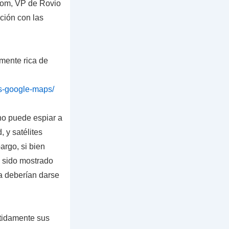
trom, VP de Rovio
ción con las
mente rica de
ds-google-maps/
rno puede espiar a
 y satélites
argo, si bien
a sido mostrado
ra deberían darse
etidamente sus