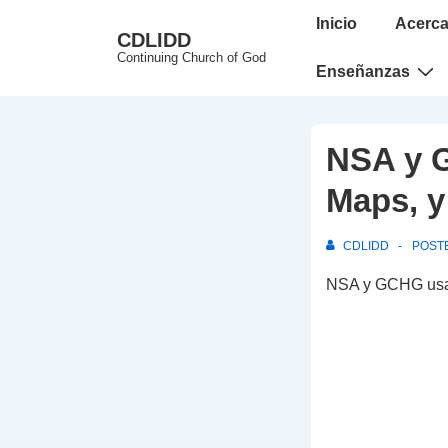
↓
Main
Inicio
Acerca
CDLIDD
Skip
Navigation
Continuing Church of God
to
Enseñanzas
Main
Content
NSA y G
Maps, y
CDLIDD
POST
NSA y GCHG usan