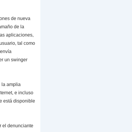
iones de nueva
tamaño de la
as aplicaciones,
usuario, tal como
 envía
er un swinger
 la amplia
ernet, e incluso
e está disponible
 el denunciante