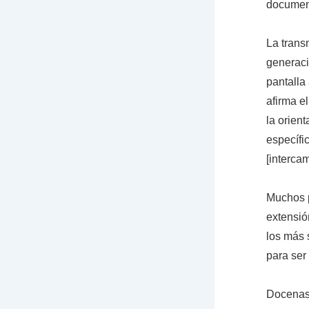
document
La trans
generaci
pantalla
afirma e
la orien
específi
[interca
Muchos p
extensió
los más 
para ser
Docenas 