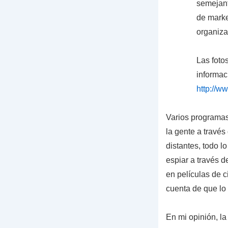
semejant
de marke
organiz
Las foto
informac
http://w
Varios programas 
la gente a través
distantes, todo 
espiar a través d
en películas de c
cuenta de que lo 
En mi opinión, l