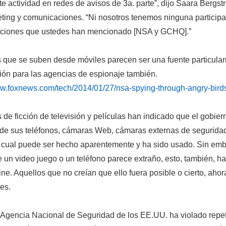
e actividad en redes de avisos de 3a. parte”, dijo Saara Bergs
ting y comunicaciones. “Ni nosotros tenemos ninguna participa
aciones que ustedes han mencionado [NSA y GCHQ].”
s que se suben desde móviles parecen ser una fuente particular
ión para las agencias de espionaje también.
ww.foxnews.com/tech/2014/01/27/nsa-spying-through-angry-bir
de ficción de televisión y películas han indicado que el gobie
 de sus teléfonos, cámaras Web, cámaras externas de seguridad,
lo cual puede ser hecho aparentemente y ha sido usado. Sin emb
e un video juego o un teléfono parece extraño, esto, también, h
ine. Aquellos que no creían que ello fuera posible o cierto, aho
es.
a Agencia Nacional de Seguridad de los EE.UU. ha violado rep