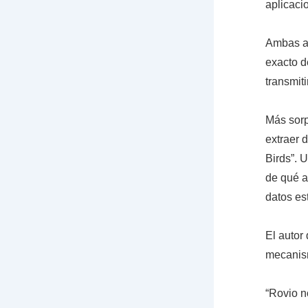
aplicac
Ambas ag
exacto d
transmit
Más sorp
extraer 
Birds”. 
de qué a
datos es
El autor
mecanis
“Rovio n