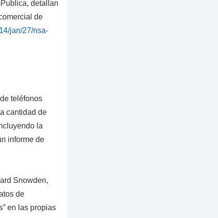
Publica
, detallan
comercial de
14/jan/27/nsa-
de teléfonos
da cantidad de
ncluyendo la
un informe de
ward Snowden,
atos de
s” en las propias