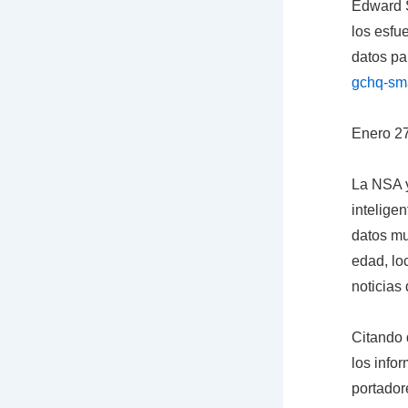
Edward 
los esfu
datos pa
gchq-sma
Enero 2
La NSA y
intelige
datos mu
edad, lo
noticias
Citando 
los info
portador