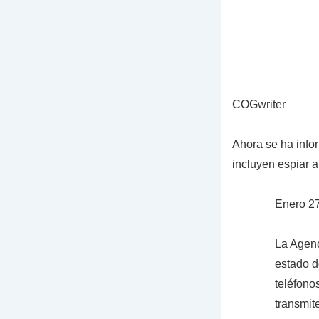
COGwriter
Ahora se ha info
incluyen espiar 
Enero 2
La Agenc
estado d
teléfono
transmit