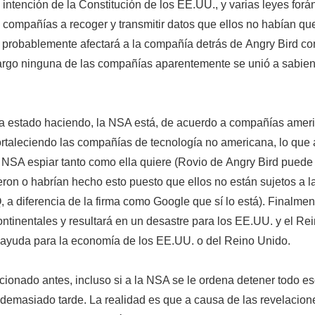
a intención de la Constitución de los EE.UU., y varias leyes forá
 compañías a recoger y transmitir datos que ellos no habían qu
n probablemente afectará a la compañía detrás de
Angry Bird
co
argo ninguna de las compañías aparentemente se unió a sabie
ha estado haciendo, la NSA está, de acuerdo a compañías amer
rtaleciendo las compañías de tecnología no americana, lo que a
a NSA espiar tanto como ella quiere (Rovio de
Angry Bird
puede 
ron o habrían hecho esto puesto que ellos no están sujetos a la
a diferencia de la firma como Google que sí lo está). Finalmen
ntinentales y resultará en un desastre para los EE.UU. y el Rei
ayuda para la economía de los EE.UU. o del Reino Unido.
onado antes, incluso si a la NSA se le ordena detener todo eso
emasiado tarde. La realidad es que a causa de las revelacio