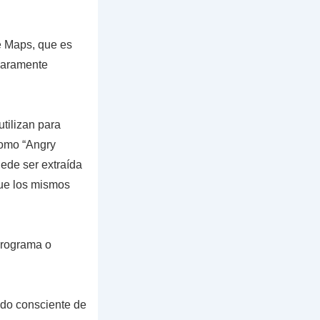
e Maps, que es
claramente
tilizan para
como “Angry
ede ser extraída
que los mismos
programa o
ado consciente de