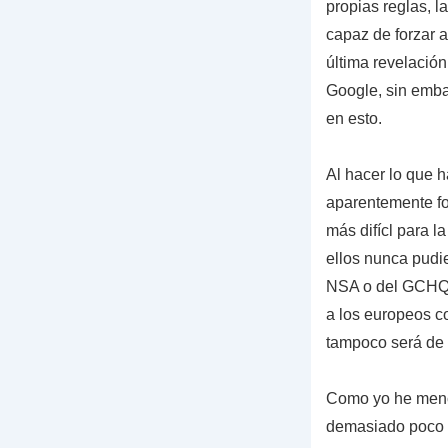
propias reglas, l
capaz de forzar a
última revelació
Google, sin emb
en esto.
Al hacer lo que 
aparentemente fo
más difícl para l
ellos nunca pudie
NSA o del GCHQ, 
a los europeos co
tampoco será de 
Como yo he menci
demasiado poco d