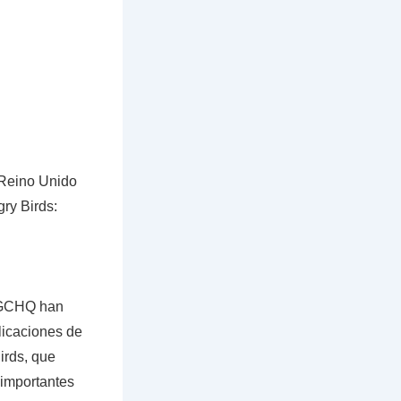
 Reino Unido
ry Birds
:
o GCHQ han
licaciones de
irds, que
 importantes