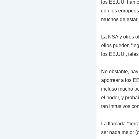
los EE.UU. han c
con los europeos
muchos de estar 
La NSA y otros of
ellos pueden “leg
los EE.UU., tale
No obstante, ha
aporrear a los E
incluso mucho pe
el poder, y prob
tan intrusivos co
La llamada “tierr
ser nada mejor (c