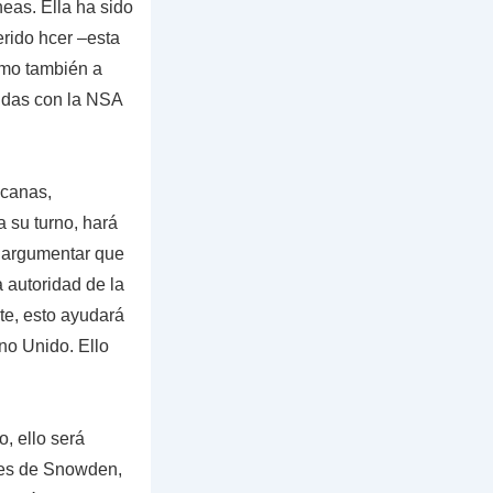
neas. Ella ha sido
erido hcer –esta
mo también a
ndas con la NSA
icanas,
 su turno, hará
argumentar que
 autoridad de la
te, esto ayudará
no Unido. Ello
, ello será
nes de Snowden,