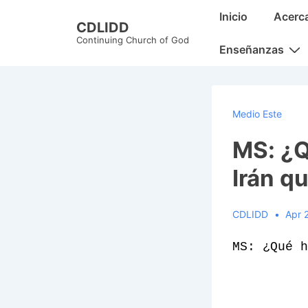
↓
Main
Inicio
Acerc
CDLIDD
Skip
Navigation
Continuing Church of God
to
Enseñanzas
Main
Content
Medio Este
MS: ¿Q
Irán q
CDLIDD
Apr 
MS: ¿Qué h