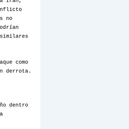
a Irán,
nflicto
s no
odrían
similares
aque como
n derrota.
ño dentro
a