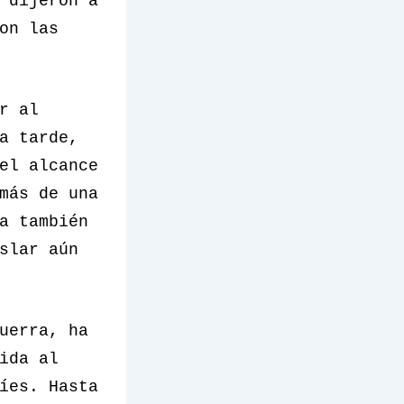
 dijeron a
on las
r al
a tarde,
el alcance
más de una
a también
slar aún
uerra, ha
ida al
íes. Hasta