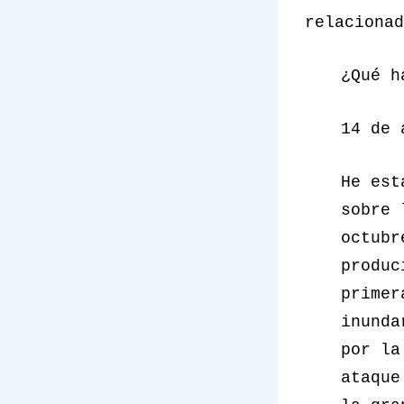
relacionad
¿Qué h
14 de 
He est
sobre 
octubr
produc
primer
inunda
por la
ataque