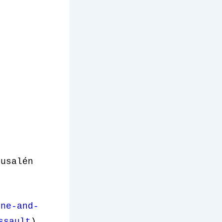
rusalén
ine-and-
ssault
)