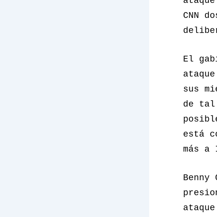
ataque
CNN do
delibe
El gab
ataque
sus mi
de tal
posibl
está c
más a 
Benny 
presio
ataque