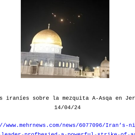
s iraníes sobre la mezquita A-Asqa en Je
14/04/24
//www.mehrnews.com/news/6077096/Iran’s-n
-leader-profhesied-a-powerful-strike-of-a