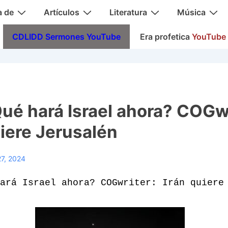
a de
Artículos
Literatura
Música
CDLIDD Sermones YouTube
Era profetica
YouTube
ué hará Israel ahora? COGwr
uiere Jerusalén
27, 2024
ará Israel ahora? COGwriter: Irán quiere