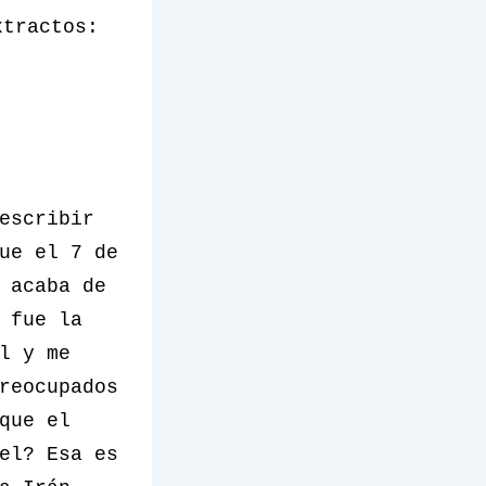
xtractos:
escribir
ue el 7 de
 acaba de
 fue la
l y me
reocupados
que el
el? Esa es