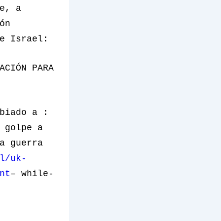
e, a
ón
e Israel:
ACIÓN PARA
biado a :
 golpe a
a guerra
l/uk-
nt
– while-