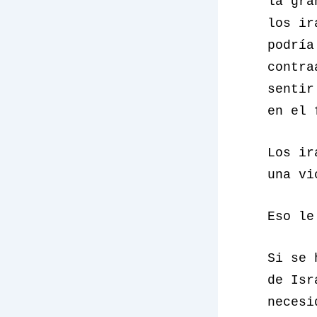
la gra
los ir
podría
contra
sentir
en el 
Los ir
una vi
Eso le
Si se 
de Isr
necesi