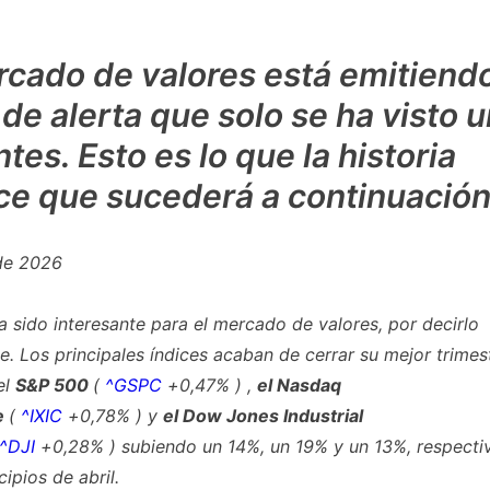
rcado de valores está emitiend
 de alerta que solo se ha visto 
tes. Esto es lo que la historia
ce que sucederá a continuación
 de 2026
a sido interesante para el mercado de valores, por decirlo
. Los principales índices acaban de cerrar su mejor trimes
el
S&P 500
(
^GSPC
+0,47%
)
,
el Nasdaq
e
(
^IXIC
+0,78%
)
y
el Dow Jones Industrial
^DJI
+0,28%
)
subiendo un 14%, un 19% y un 13%, respecti
ipios de abril.