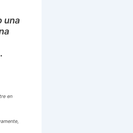
o una
una
.
tre en
vamente,