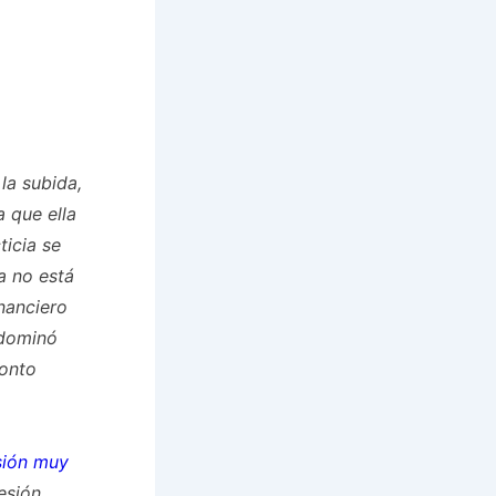
la subida,
a que ella
ticia se
a no está
nanciero
 dominó
ronto
sión muy
esión.