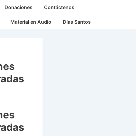
Donaciones
Contáctenos
Material en Audio
Días Santos
nes
radas
nes
radas