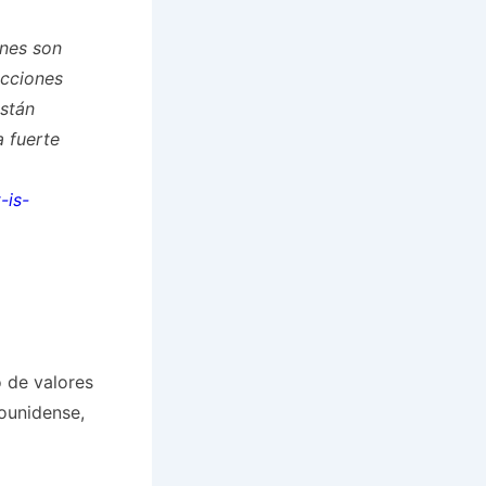
ones son
acciones
están
a fuerte
-is-
 de valores
ounidense,