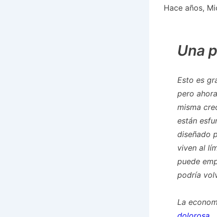
Hace años, Mic
Una p
Esto es gr
pero ahora
misma creó
están esfu
diseñado p
viven al l
puede empe
podría volv
La econom
dolorosa
,