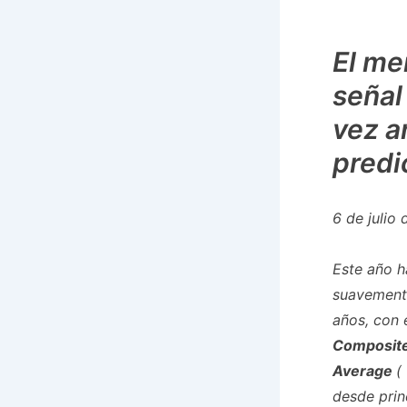
El me
señal
vez an
predi
6 de julio
Este año h
suavemente
años, con 
Composit
Average
(
desde princ