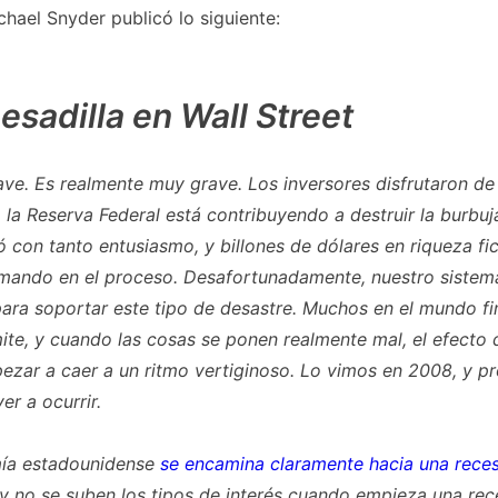
hael Snyder publicó lo siguiente:
esadilla en Wall Street
ave. Es realmente muy grave. Los inversores disfrutaron de 
 la Reserva Federal está contribuyendo a destruir la burbuj
 con tanto entusiasmo, y billones de dólares en riqueza fic
mando en el proceso. Desafortunadamente, nuestro sistem
ara soportar este tipo de desastre. Muchos en el mundo fi
ímite, y cuando las cosas se ponen realmente mal, el efecto
zar a caer a un ritmo vertiginoso. Lo vimos en 2008, y p
er a ocurrir.
ía estadounidense
se encamina claramente hacia una rece
 y no se suben los tipos de interés cuando empieza una rec