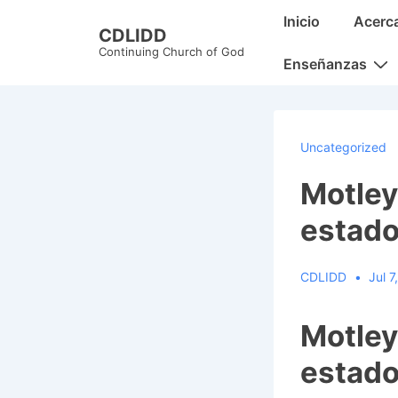
↓
Main
Inicio
Acerc
CDLIDD
Skip
Navigation
Continuing Church of God
to
Enseñanzas
Main
Content
Uncategorized
Motley
estado
CDLIDD
Jul 7
Motley
estado