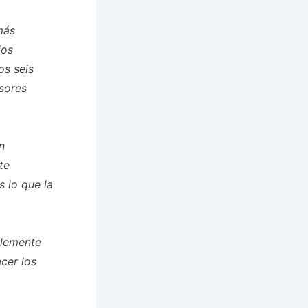
más
los
os seis
sores
n
te
 lo que la
blemente
acer los