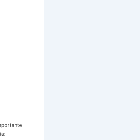
mportante
ia: