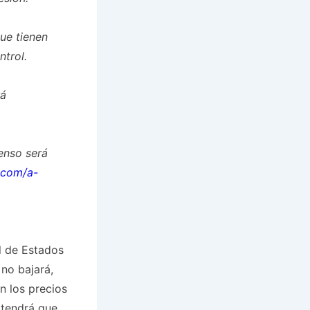
ue tienen
trol.
rá
enso será
.com/a-
al de Estados
 no bajará,
en los precios
 tendrá que