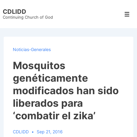
↓
CDLIDD
Skip
Men
Continuing Church of God
to
Main
Content
Noticias-Generales
Mosquitos
genéticamente
modificados han sido
liberados para
‘combatir el zika’
CDLIDD
Sep 21, 2016