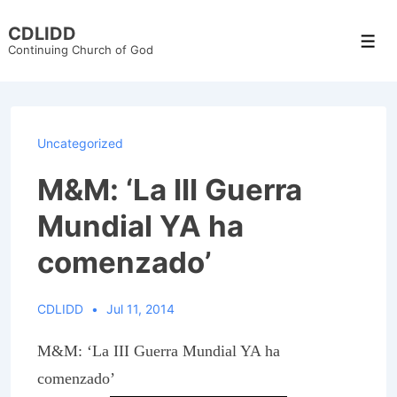
↓
CDLIDD
Skip
Men
Continuing Church of God
to
Main
Content
Uncategorized
M&M: ‘La III Guerra
Mundial YA ha
comenzado’
CDLIDD
Jul 11, 2014
M&M: ‘La III Guerra Mundial YA ha
comenzado’