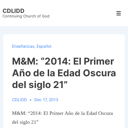
↓
CDLIDD
Skip
Men
Continuing Church of God
to
Main
Content
Enseñanzas
,
Español
M&M: “2014: El Primer
Año de la Edad Oscura
del siglo 21”
CDLIDD
Dec 17, 2013
M&M: “2014: El Primer Año de la Edad Oscura
del siglo 21”