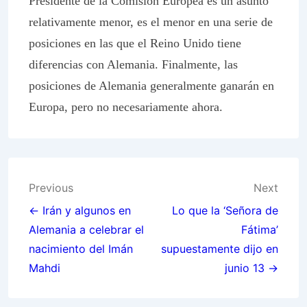
Presidente de la Comisión Europea es un asunto
relativamente menor, es el menor en una serie de
posiciones en las que el Reino Unido tiene
diferencias con Alemania. Finalmente, las
posiciones de Alemania generalmente ganarán en
Europa, pero no necesariamente ahora.
Post
Previous
Next
navigation
← Irán y algunos en
Lo que la ‘Señora de
Alemania a celebrar el
Fátima’
nacimiento del Imán
supuestamente dijo en
Mahdi
junio 13 →