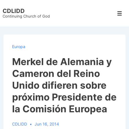
↓
CDLIDD
Skip
Men
Continuing Church of God
to
Main
Content
Europa
Merkel de Alemania y
Cameron del Reino
Unido difieren sobre
próximo Presidente de
la Comisión Europea
CDLIDD
Jun 16, 2014