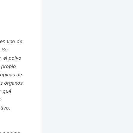
 en uno de
. Se
, el polvo
l propio
cópicas de
s órganos.
r qué
e
tivo,
rse menos