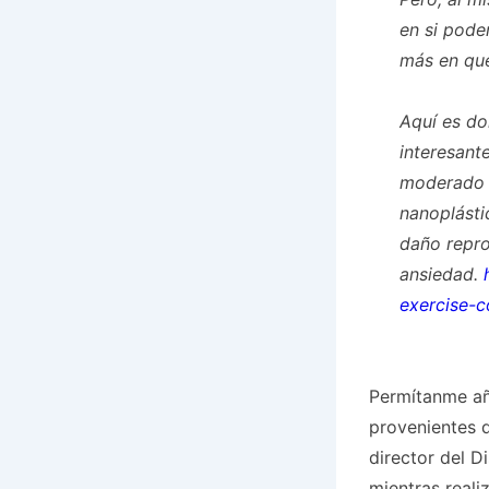
en si pode
más en qué
Aquí es d
interesant
moderado p
nanoplásti
daño repro
ansiedad.
exercise-c
Permítanme aña
provenientes d
director del D
mientras real