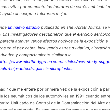
mos evitar por completo los factores de estrés ambiental
 ayuda al cuerpo a tolerarlos mejor.
onde
un nuevo estudio
publicado en
The FASEB Journal
se v
e. Los investigadores descubrieron que el ejercicio aeróbic
arecía atenuar varios efectos nocivos de la exposición a
cos en el pez cebra, incluyendo estrés oxidativo, alteració
ductivo y comportamiento similar a la
https://www.mindbodygreen.com/articles/new-study-sugge
ould-help-defend-against-microplastics
dir que me enteré por primera vez de la exposición a part
e los neumáticos de los automóviles en 1991, cuando entre
istrito Unificado de Control de la Contaminación del Aire 
izaba mi doctorado. Existen muchas formas en que nos exp