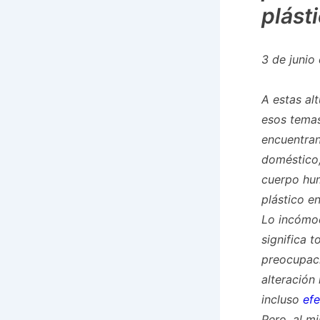
plást
3 de junio
A estas al
esos temas
encuentran
doméstico,
cuerpo hum
plástico e
Lo incómod
significa t
preocupaci
alteración
incluso
efe
Pero, al m