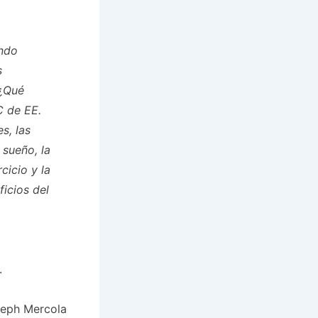
endo
s
 ¿Qué
C de EE.
s, las
 sueño, la
cicio y la
icios del
.
oseph Mercola