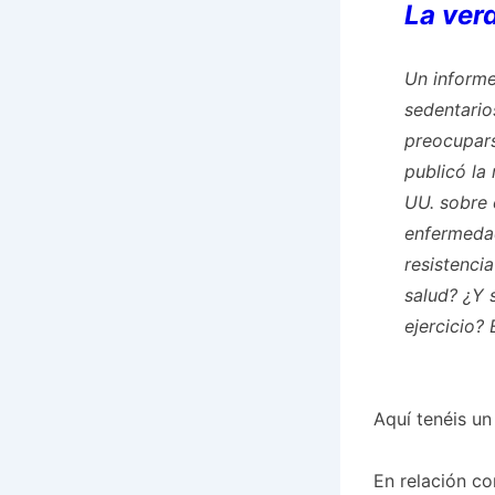
La verd
Un informe
sedentario
preocupars
publicó la 
UU. sobre e
enfermedad
resistencia
salud? ¿Y 
ejercicio?
Aquí tenéis un
En relación co