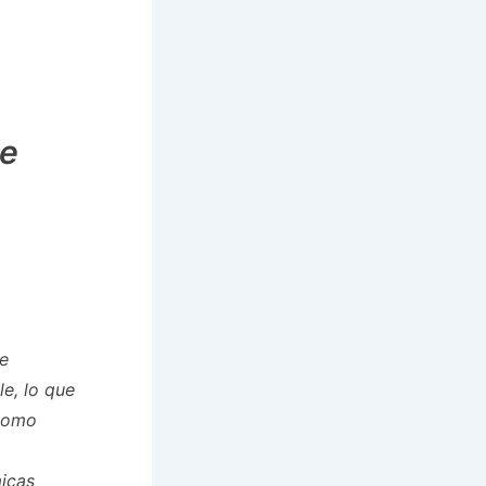
de
te
e, lo que
 como
micas