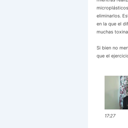
microplásticos
eliminarlos. E
en la que el d
muchas toxina
Si bien no men
que el ejercic
17:27