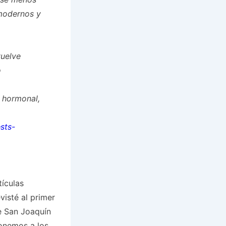
 modernos y
uelve
o
n hormonal,
sts-
ículas
visté al primer
de San Joaquín
onemos a los