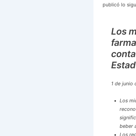
publicó lo sigu
Los m
farma
conta
Estad
1 de junio
Los mic
recono
signifi
beber a
Los re