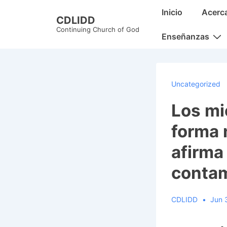
↓
Main
Inicio
Acerc
CDLIDD
Skip
Navigation
Continuing Church of God
to
Enseñanzas
Main
Content
Uncategorized
Los mi
forma 
afirma
contam
CDLIDD
Jun 