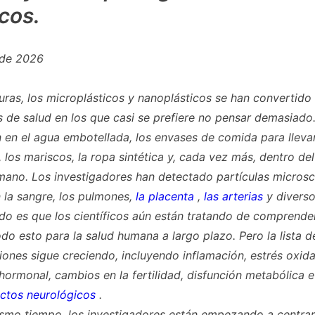
icos.
 de 2026
turas, los microplásticos y nanoplásticos se han convertido
 de salud en los que casi se prefiere no pensar demasiado
 en el agua embotellada, los envases de comida para llevar
 los mariscos, la ropa sintética y, cada vez más, dentro de
ano. Los investigadores han detectado partículas micros
n la sangre, los pulmones,
la placenta
,
las arterias
y diverso
o es que los científicos aún están tratando de comprende
odo esto para la salud humana a largo plazo. Pero la lista d
ones sigue creciendo, incluyendo inflamación, estrés oxida
 hormonal, cambios en la fertilidad, disfunción metabólica e
ctos neurológicos
.
ismo tiempo, los investigadores están empezando a centra