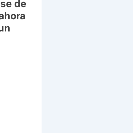
rse de
 ahora
 un