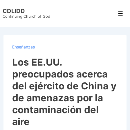
↓
CDLIDD
Skip
Men
Continuing Church of God
to
Main
Content
Enseñanzas
Los EE.UU.
preocupados acerca
del ejército de China y
de amenazas por la
contaminación del
aire