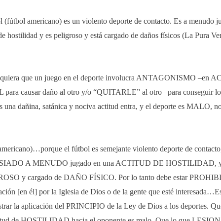
ol (fútbol americano) es un violento deporte de contacto. Es a menudo 
de hostilidad y es peligroso y está cargado de daños físicos
(La Pura Ver
quiera que un juego en el deporte involucra ANTAGONISMO –en 
para causar daño al otro y/o “QUITARLE” al otro –para conseguir lo 
s una dañina, satánica y nociva actitud entra, y el deporte es MALO, 
 americano)…porque el fútbol es semejante violento deporte de contacto
IADO A MENUDO jugado en una ACTITUD DE HOSTILIDAD, y e
OSO y cargado de DAÑO FÍSICO. Por lo tanto debe estar PROHIB
ación [en él] por la Iglesia de Dios o de la gente que esté interesada…Es
ustrar la aplicación del PRINCIPIO de la Ley de Dios a los deportes. Qu
itud de HOSTILIDAD hacia el oponente es malo. Que lo que LESION