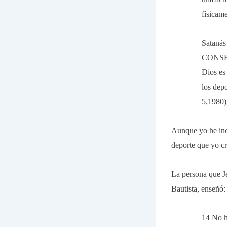
físicam
Satanás
CONSEG
Dios es
los dep
5,1980)
Aunque yo he incl
deporte que yo cr
La persona que J
Bautista, enseñó:
14 No h