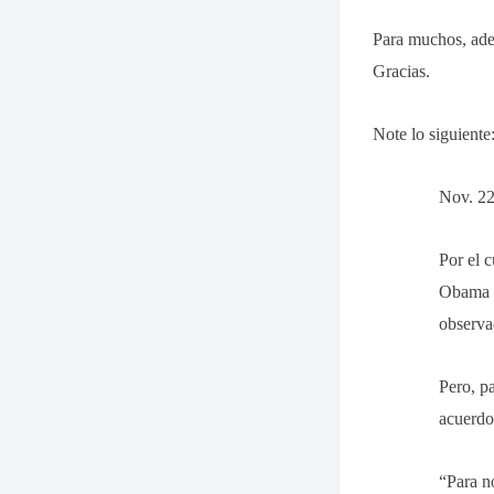
Para muchos, adem
Gracias.
Note lo siguiente
Nov. 22
Por el 
Obama f
observa
Pero, p
acuerdo 
“Para n