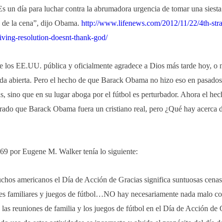
 Es un día para luchar contra la abrumadora urgencia de tomar una siest
 de la cena”, dijo Obama.
http://www.lifenews.com/2012/11/22/4th-str
iving-resolution-doesnt-thank-god/
de los EE.UU. pública y oficialmente agradece a Dios más tarde hoy, o 
da abierta. Pero el hecho de que Barack Obama no hizo eso en pasados
, sino que en su lugar aboga por el fútbol es perturbador. Ahora el he
rado que Barack Obama fuera un cristiano real, pero ¿Qué hay acerca d
69 por Eugene M. Walker tenía lo siguiente:
chos americanos el Día de Acción de Gracias significa suntuosas cenas
es familiares y juegos de fútbol…NO hay necesariamente nada malo co
 las reuniones de familia y los juegos de fútbol en el Día de Acción de 