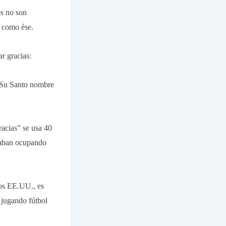
es no son
s como ése.
r gracias:
e Su Santo nombre
racias” se usa 40
staban ocupando
los EE.UU., es
 jugando fútbol