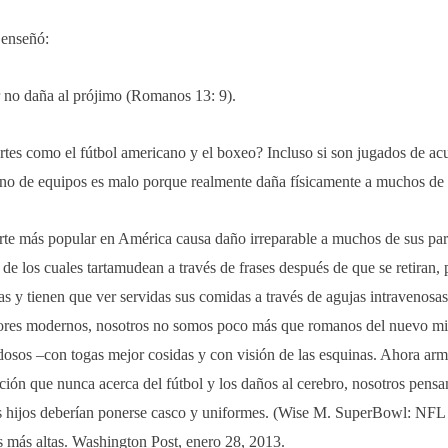
 enseñó:
 no daña al prójimo (Romanos 13: 9).
es como el fútbol americano y el boxeo? Incluso si son jugados de acue
no de equipos es malo porque realmente daña físicamente a muchos de s
rte más popular en América causa daño irreparable a muchos de sus par
de los cuales tartamudean a través de frases después de que se retiran, 
s y tienen que ver servidas sus comidas a través de agujas intravenosa
ores modernos, nosotros no somos poco más que romanos del nuevo mi
dosos –con togas mejor cosidas y con visión de las esquinas. Ahora ar
ción que nunca acerca del fútbol y los daños al cerebro, nosotros pens
s hijos deberían ponerse casco y uniformes. (Wise M. SuperBowl: NFL 
s más altas. Washington Post, enero 28, 2013.