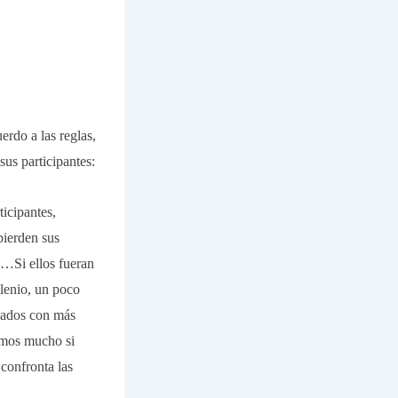
rdo a las reglas,
us participantes:
ticipantes
,
pierden sus
s…Si ellos fueran
lenio, un poco
mados con más
amos mucho si
confronta las