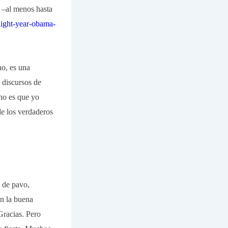
a –al menos hasta
aight-year-obama-
no, es una
 discursos de
cho es que yo
e los verdaderos
 de pavo,
n la buena
Gracias. Pero