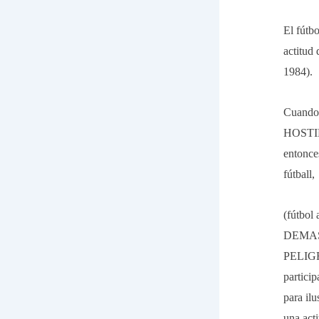
El fútb
actitud 
1984).
Cuando
HOSTIL 
entonce
fútball,
(fútbol
DEMAS
PELIGR
particip
para il
una act