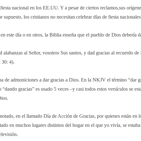
fiesta nacional en los EE.UU. Y a pesar de ciertos reclamos,sus orígen
r supuesto, los cristianos no necesitan celebrar días de fiesta nacionale
en este día o en otros, la Biblia enseña que el pueblo de Dios debería da
d alabanzas al Señor, vosotros Sus santos, y dad gracias al recuerdo d
 30: 4).
ena de admoniciones a dar gracias a Dios. En la NKJV el término “dar g
o “dando gracias” es usado 5 veces –y casi todos estos versículos se e
Dios.
notado, en el llamado Día de Acción de Gracias, por quienes están en 
ado en muchos lugares distintos del hogar en el que yo vivía, se estaba
elevisión.