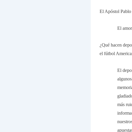
El Apóstol Pablo
El amor
¿Qué hacen deport
el fútbol America
El depo
algunos 
memoria
gladiad
más rui
informa
nuestro
apuesta