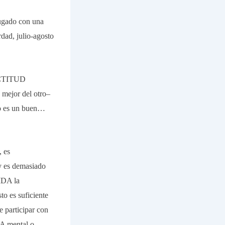
jugado con una
dad, julio-agosto
ACTITUD
mejor del otro–
no es un buen…
, es
s demasiado
IDA la
to es suficiente
e participar con
A mental o