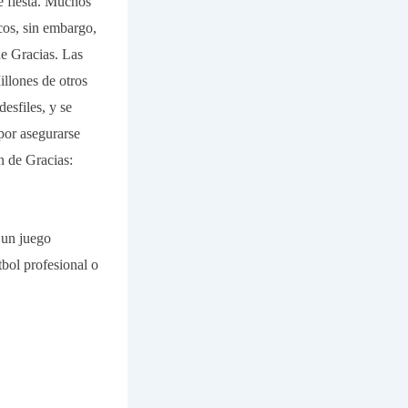
de fiesta. Muchos
cos, sin embargo,
de Gracias. Las
llones de otros
esfiles, y se
 por asegurarse
n de Gracias:
 un juego
tbol profesional o