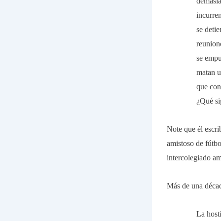
demasiad
incurre
se deti
reunion
se empuj
matan un
que con
¿Qué si
Note que él escri
amistoso de fútbo
intercolegiado a
Más de una décad
La host