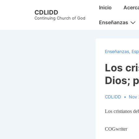
↓
Main
Inicio
Acerc
CDLIDD
Skip
Navigation
Continuing Church of God
to
Enseñanzas
Main
Content
Enseñanzas
,
Esp
Los cr
Dios; 
CDLIDD
Nov 
Los cristianos de
COGwriter