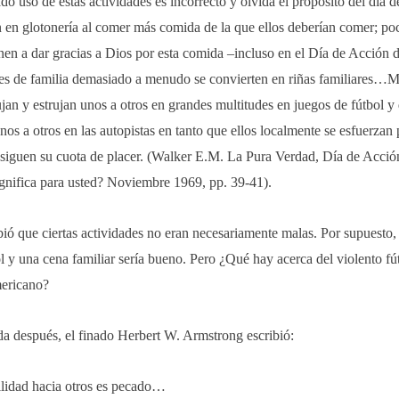
o uso de estas actividades es incorrecto y olvida el propósito del día 
n en glotonería al comer más comida de la que ellos deberían comer; po
enen a dar gracias a Dios por esta comida –incluso en el Día de Acción 
es de familia demasiado a menudo se convierten en riñas familiares…Mi
an y estrujan unos a otros en grandes multitudes en juegos de fútbol y d
os a otros en las autopistas en tanto que ellos localmente se esfuerzan
siguen su cuota de placer. (Walker E.M. La Pura Verdad, Día de Acció
gnifica para usted? Noviembre 1969, pp. 39-41).
bió que ciertas actividades no eran
necesariamente
malas. Por supuesto,
l y una cena familiar sería bueno. Pero ¿Qué hay acerca del violento fú
mericano?
a después, el finado Herbert W. Armstrong escribió:
ilidad hacia otros es pecado…