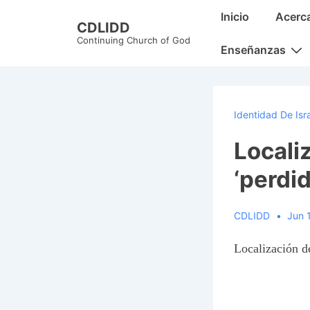
↓
Main
Inicio
Acerc
CDLIDD
Skip
Navigation
Continuing Church of God
to
Enseñanzas
Main
Content
Identidad De Isr
Locali
‘perdid
CDLIDD
Jun 
Localización de