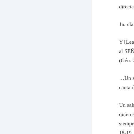
direct
1a. cl
Y [Lea
al SEÑ
(Gén. 
…Un s
cantaré
Un sa
quien 
siempr
18-19,