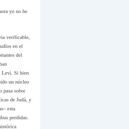
ahora yo no he
ia verificable,
udíos en el
itantes del
aban
 Leví. Si bien
bido un núcleo
o pasa sobre
ticas
de Judá, y
as– esta
ibus perdidas.
istórica