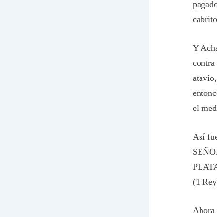
pagado)
cabrit
Y Acha
contra
atavío
entonce
el med
Así fu
SEÑOR.
PLATA 
(1 Rey
Ahora 