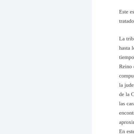
Este es
tratad
La trib
hasta 
tiempo
Reino 
compue
la jud
de la 
las car
encont
aproxi
En est