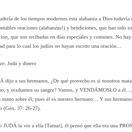
judería de los tiempos modernos esta alabanza a Dios todavía 
ontables oraciones (alabanzas!) y bendiciones, que han sido esc
ción, que son recibadas en días especiales y comunes. No hay
dad para lo cual los judíos no hayan escrito una oración…
ave: Judá y
dinero
 dijo a sus hermanos, ¿De qué provecho es si nosotros mata
no, y ocultamos su sangre? Vamos, y VENDÁMOSLO a él…, 
a mano sobre él; pues él es nuestro hermano… Y sus hermanos
o (Gén. 37: 26-27).
 JUDÁ la vio a ella [Tamar], él pensó que ella era una PR