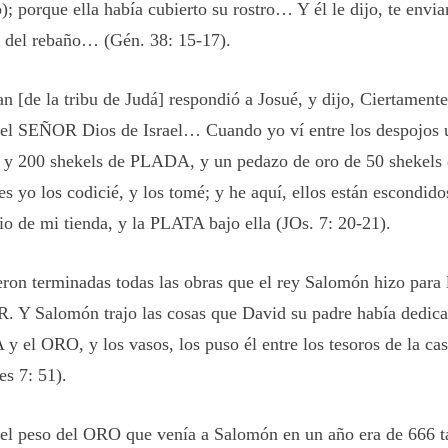
; porque ella había cubierto su rostro… Y él le dijo, te enviar
o del rebaño… (Gén. 38: 15-17).
n [de la tribu de Judá] respondió a Josué, y dijo, Ciertament
 el SEÑOR Dios de Israel… Cuando yo ví entre los despojo
, y 200 shekels de PLADA, y un pedazo de oro de 50 shekels 
s yo los codicié, y los tomé; y he aquí, ellos están escondidos
io de mi tienda, y la PLATA bajo ella (JOs. 7: 20-21).
eron terminadas todas las obras que el rey Salomón hizo para 
 Y Salomón trajo las cosas que David su padre había dedicad
y el ORO, y los vasos, los puso él entre los tesoros de la 
es 7: 51).
el peso del ORO que venía a Salomón en un año era de 666 ta