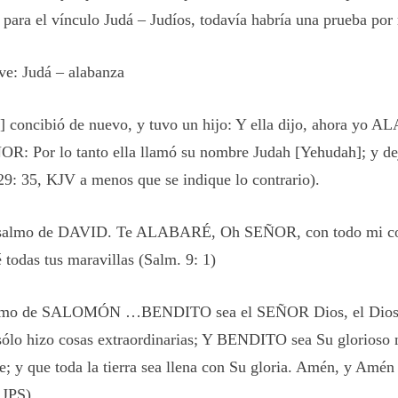
a para el vínculo
Judá – Judíos
, todavía habría una prueba por 
ave: Judá
– alabanza
] concibió de nuevo, y tuvo un hijo: Y ella dijo, ahora yo 
OR: Por lo tanto ella llamó su nombre Judah [Yehudah]; y dej
29: 35, KJV a menos que se indique lo contrario).
almo de DAVID. Te ALABARÉ, Oh SEÑOR, con todo mi co
 todas tus maravillas (Salm. 9: 1)
lmo de SALOMÓN …BENDITO sea el SEÑOR Dios, el Dios d
sólo hizo cosas extraordinarias; Y BENDITO sea Su glorioso
e; y que toda la tierra sea llena con Su gloria. Amén, y Amén
 JPS).