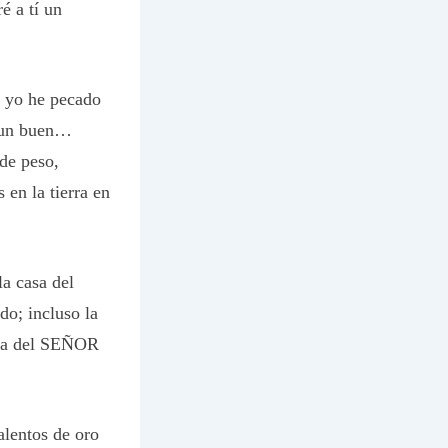
é a tí un
e yo he pecado
s un buen…
de peso,
 en la tierra en
la casa del
o; incluso la
casa del SEÑOR
lentos de oro