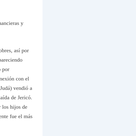
nancieras y
obres, así por
pareciendo
o por
onexión con el
 Judá) vendió a
aída de Jericó.
 los hijos de
nte fue el más