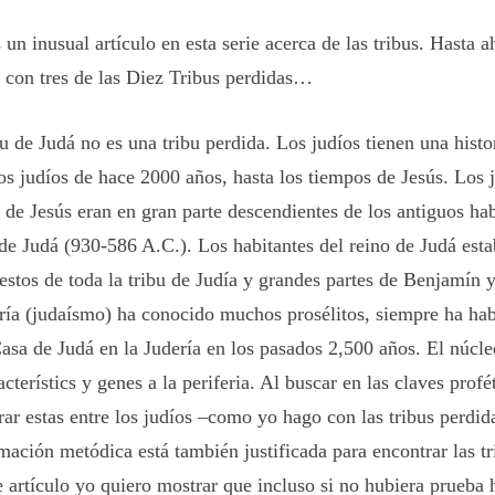
 un inusual artículo en esta serie acerca de las tribus. Hasta 
o con tres de las Diez Tribus perdidas…
u de Judá no es una tribu perdida. Los judíos tienen una histor
los judíos de hace 2000 años, hasta los tiempos de Jesús. Los j
 de Jesús eran en gran parte descendientes de los antiguos hab
de Judá (930-586 A.C.). Los habitantes del reino de Judá est
stos de toda la tribu de Judía y grandes partes de Benjamín y
ería (judaísmo) ha conocido muchos prosélitos, siempre ha ha
Casa de Judá en la Judería en los pasados 2,500 años. El núcle
acterístics y genes a la periferia. Al buscar en las
claves profé
rar estas entre los judíos –como yo hago con las tribus perdid
mación metódica está también justificada para encontrar las tr
e artículo yo quiero mostrar que incluso si no hubiera prueba h