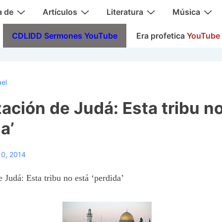
a de
Artículos
Literatura
Música
CDLIDD Sermones YouTube
Era profetica
YouTube
ael
zación de Judá: Esta tribu n
a’
10, 2014
 Judá: Esta tribu no está ‘perdida’