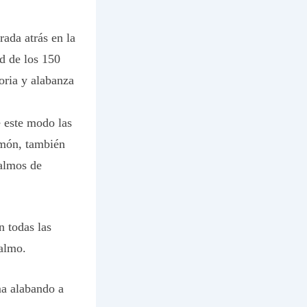
ada atrás en la
ad de los 150
oria y alabanza
 este modo las
omón, también
salmos de
 todas las
salmo.
rma alabando a