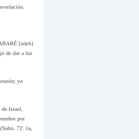
revelación.
ALABARÉ [odeh]
ó de dar a luz
razón; yo
e Israel,
 nombre por
 (Salm. 72: 1a,