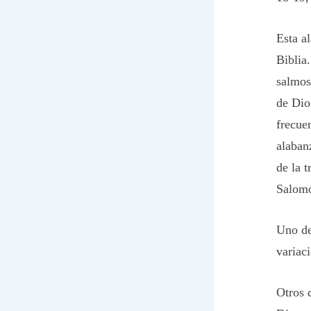
Esta a
Biblia
salmos
de Dio
frecue
alaban
de la 
Salomó
Uno de
variac
Otros d