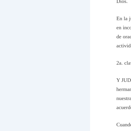
Dios.
En la 
en inc
de ora
activi
2a. cl
Y JUDÁ
herma
nuestr
acuerd
Cuando