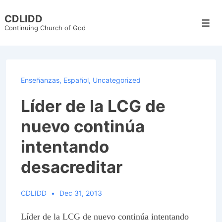
↓
CDLIDD
Skip
Men
Continuing Church of God
to
Main
Content
Enseñanzas
,
Español
,
Uncategorized
Líder de la LCG de
nuevo continúa
intentando
desacreditar
CDLIDD
Dec 31, 2013
Líder de la LCG de nuevo continúa intentando