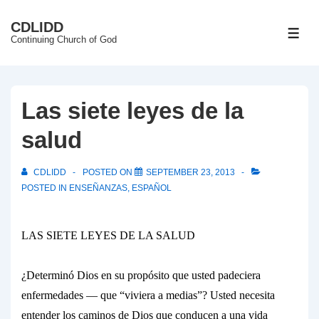
↓
CDLIDD
Skip
ME
Continuing Church of God
to
Main
Content
Las siete leyes de la
salud
CDLIDD
POSTED ON
SEPTEMBER 23, 2013
POSTED IN
ENSEÑANZAS
,
ESPAÑOL
LAS SIETE LEYES DE LA SALUD
¿Determinó Dios en su propósito que usted padeciera
enfermedades
—
que “viviera a medias”? Usted necesita
entender los caminos de Dios que conducen a una vida