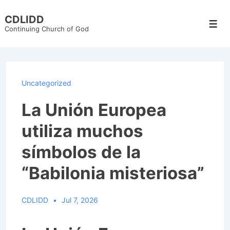
↓
CDLIDD
Skip
Men
Continuing Church of God
to
Main
Content
Uncategorized
La Unión Europea
utiliza muchos
símbolos de la
“Babilonia misteriosa”
CDLIDD
Jul 7, 2026