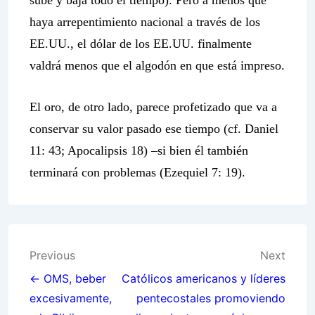
sube y baja todo el tiempo). Pero a menos que
haya arrepentimiento nacional a través de los
EE.UU., el dólar de los EE.UU. finalmente
valdrá menos que el algodón en que está impreso.
El oro, de otro lado, parece profetizado que va a
conservar su valor pasado ese tiempo (cf. Daniel
11: 43; Apocalipsis 18) –si bien él también
terminará con problemas (Ezequiel 7: 19).
Post
Previous
Next
navigation
← OMS, beber
Católicos americanos y líderes
excesivamente,
pentecostales promoviendo