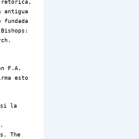
 retórica,
 antigua
e fundada
 Bishops:
rch.
on F.A.
irma esto
si la
.
s. The