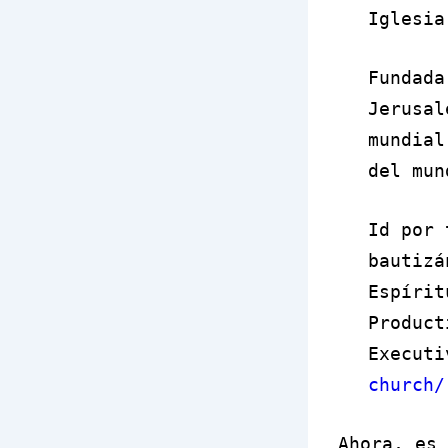
Iglesia
Fundada
Jerusal
mundial
del mun
Id por 
bautizá
Espírit
Product
Execut
church/
Ahora, es 