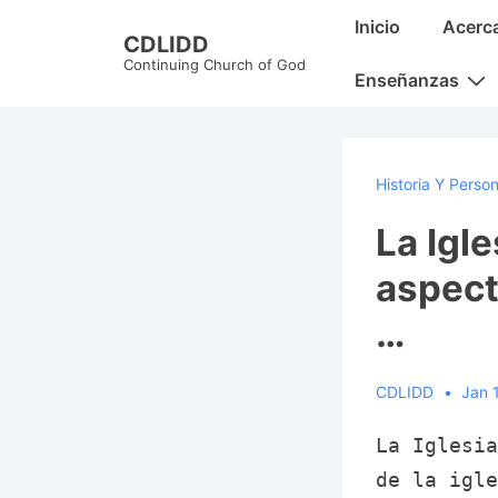
↓
Main
Inicio
Acerc
CDLIDD
Skip
Navigation
Continuing Church of God
to
Enseñanzas
Main
Content
Historia Y Perso
La Igl
aspecto
…
CDLIDD
Jan 
La Iglesia
de la igle