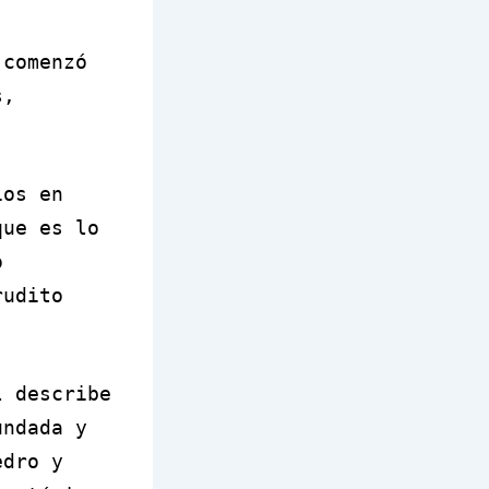
 comenzó
s,
ios en
que es lo
o
rudito
l describe
undada y
edro y