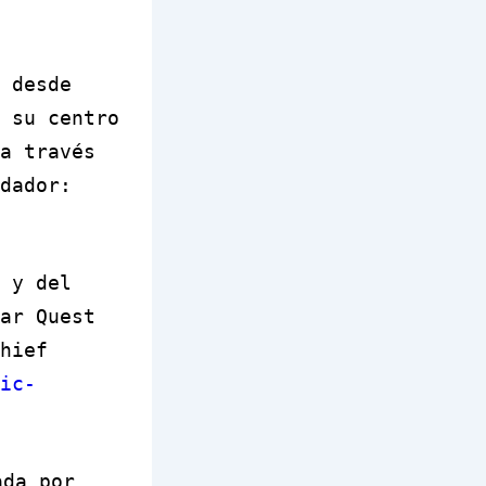
 desde
 su centro
a través
dador:
 y del
ar Quest
hief
ic-
ada por