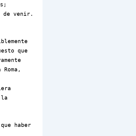
s
;
 de venir.
iblemente
uesto que
vamente
a Roma,
iera
 la
 que haber