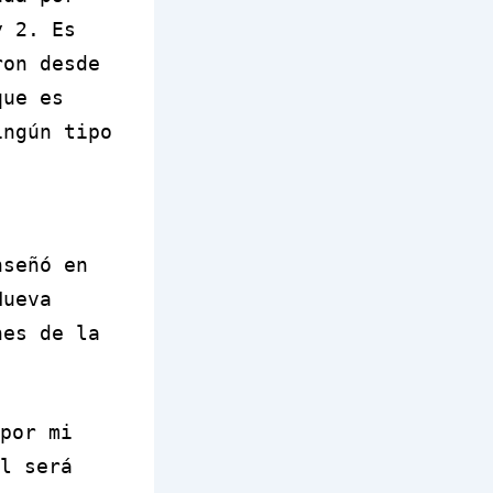
y 2. Es
ron desde
que es
ingún tipo
nseñó en
Nueva
nes de la
por mi
l será