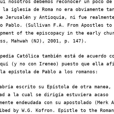
uí nosotros debemos reconocer un poco de
e
la iglesia de Roma
no era obviamente tan
de Jerusalén y Antioquía,
ni fue realment
 o Pablo.
(Sullivan F.A. From Apostles to
pment of the episcopacy in the early chu
ss, Mahwah (NJ), 2001, p. 147).
pedia Católica
también está de acuerdo c
quí (y no con Ireneo) puesto que ella af
la epístola de Pablo a los romanos:
abría escrito su Epístola de otra manea, 
ad a la cual se dirigía estuviera acaso
mente endeudada con su apostolado (Merk A
ibed by W.G. Kofron. Epistle to the Roman