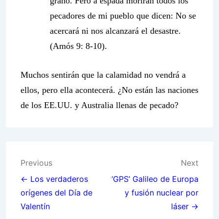
grano. Pero a espada morirán todos los
pecadores de mi pueblo que dicen: No se
acercará ni nos alcanzará el desastre.
(Amós 9: 8-10).
Muchos sentirán que la calamidad no vendrá a
ellos, pero ella acontecerá. ¿No están las naciones
de los EE.UU. y Australia llenas de pecado?
Post
Previous
Next
navigation
← Los verdaderos
‘GPS’ Galileo de Europa
orígenes del Día de
y fusión nuclear por
Valentín
láser →