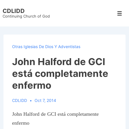
↓
CDLIDD
Skip
Men
Continuing Church of God
to
Main
Content
Otras Iglesias De Dios Y Adventistas
John Halford de GCI
está completamente
enfermo
CDLIDD
Oct 7, 2014
John Halford de GCI está completamente
enfermo