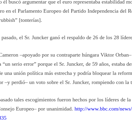
 él buscó argumentar que el euro representaba estabilidad mo
o en el Parlamento Europeo del Partido Independencia del R
rubbish” [tonterías].
 pasado, el Sr. Juncker ganó el respaldo de 26 de los 28 líder
 Cameron –apoyado por su contraparte húngara Viktor Orban– 
 “un serio error” porque el Sr. Juncker, de 59 años, estaba d
de una unión política más estrecha y podría bloquear la refor
or –y perdió– un voto sobre el Sr. Juncker, rompiendo con la t
pasado tales escogimientos fueron hechos por los líderes de l
Consejo Europeo– por unanimidad.
http://www.bbc.com/news/
335