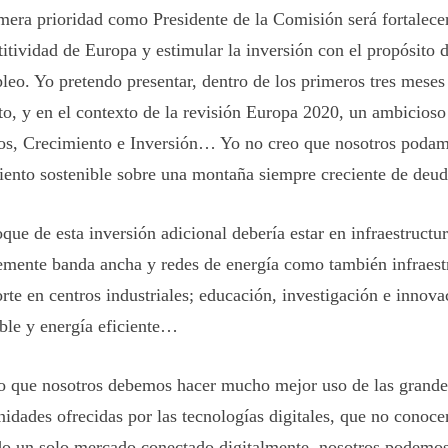
mera prioridad como Presidente de la Comisión será fortalecer
itividad de Europa y estimular la inversión con el propósito d
leo. Yo pretendo presentar, dentro de los primeros tres meses
o, y en el contexto de la revisión Europa 2020, un ambicios
s, Crecimiento e Inversión…
Yo no creo que nosotros podam
iento sostenible sobre una montaña siempre creciente de de
oque de esta inversión adicional debería estar en
infraestructur
emente banda ancha y redes de energía como también infraest
orte en centros industriales; educación, investigación e innova
ble y energía eficiente…
o que nosotros debemos hacer mucho mejor uso de las grande
nidades ofrecidas por las tecnologías digitales, que no conoc
o un solo mercado conectado digitalmente, nosotros podemo