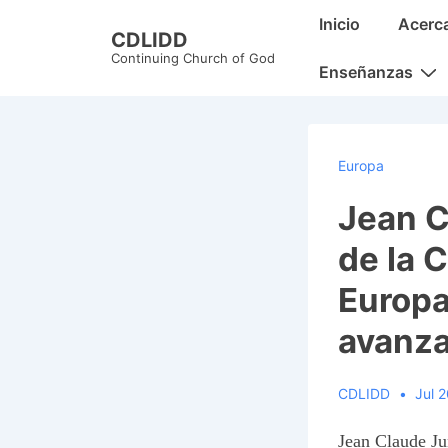
↓
Main
Inicio
Acerc
CDLIDD
Skip
Navigation
Continuing Church of God
to
Enseñanzas
Main
Content
Europa
Jean C
de la 
Europa
avanz
CDLIDD
Jul 
Jean Claude Ju