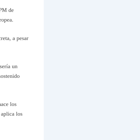
 PM de
ropea.
reta, a pesar
sería un
sostenido
ace los
 aplica los