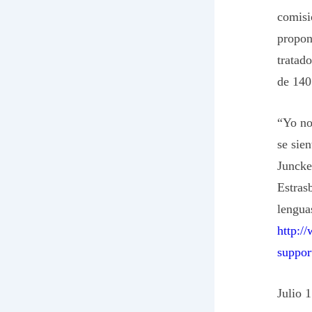
comisi
propon
tratad
de 140
“Yo no
se sie
Juncke
Estrasb
lengua
http:/
suppor
Julio 