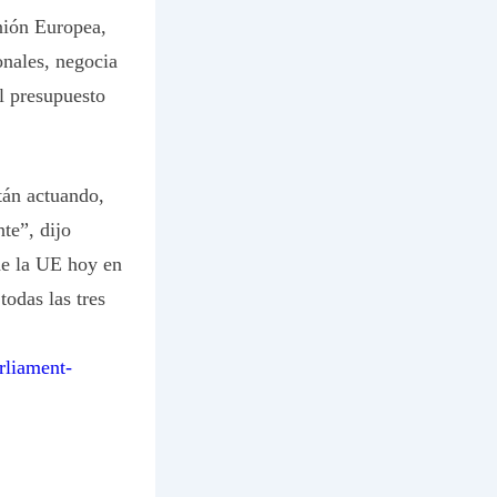
Unión Europea,
onales, negocia
l presupuesto
tán actuando,
te”, dijo
de la UE hoy en
todas las tres
rliament-