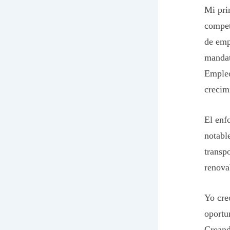
Mi pri
compet
de emp
mandat
Empleo
crecim
El enf
notabl
transp
renova
Yo cre
oportu
Creand