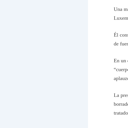
Una ma
Luxemb
Él con
de fue
En un 
“cuerpo
aplauz
La pre
borrado
tratad