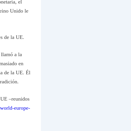
netaria, el
eino Unido le
es de la UE.
llamó a la
emasiado en
ma de la UE. Él
radición.
a UE –reunidos
world-europe-