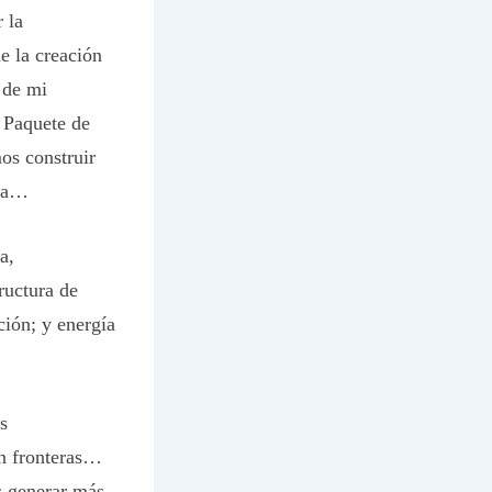
 la
e la creación
 de mi
o
Paquete de
os construir
uda…
a,
ructura de
ción; y energía
s
en fronteras…
s generar más