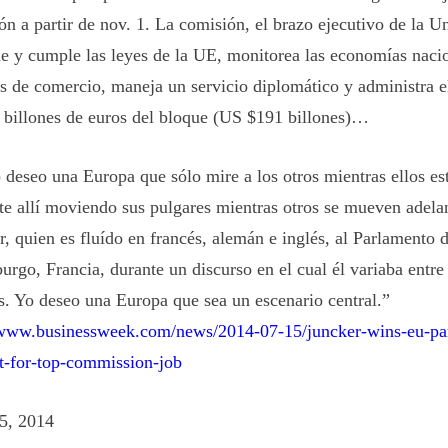
ón a partir de nov. 1. La comisión, el brazo ejecutivo de la 
e y cumple las leyes de la UE, monitorea las economías naci
os de comercio, maneja un servicio diplomático y administra e
 billones de euros del bloque (US $191 billones)…
 deseo una Europa que sólo mire a los otros mientras ellos es
nte allí moviendo sus pulgares mientras otros se mueven adelan
r, quien es fluído en francés, alemán e inglés, al Parlamento 
urgo, Francia, durante un discurso en el cual él variaba entre 
s. Yo deseo una Europa que sea un escenario central.”
/www.businessweek.com/news/2014-07-15/juncker-wins-eu-pa
t-for-top-commission-job
15, 2014