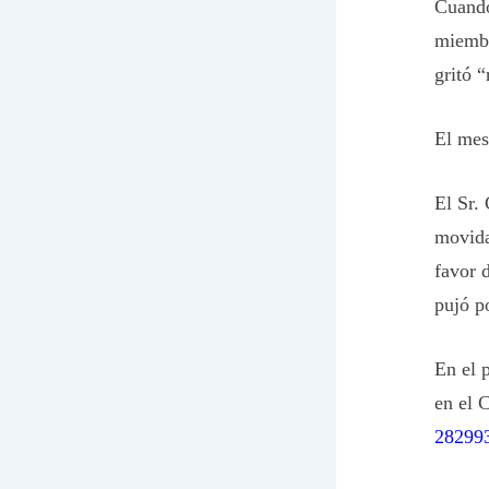
Cuando
miembr
gritó “
El mes
El Sr.
movida
favor 
pujó p
En el 
en el 
28299