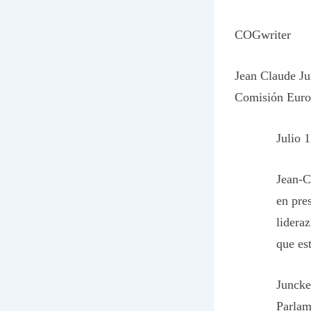
COGwriter
Jean Claude Ju
Comisión Europ
Julio 
Jean-C
en pre
lidera
que es
Juncke
Parlam