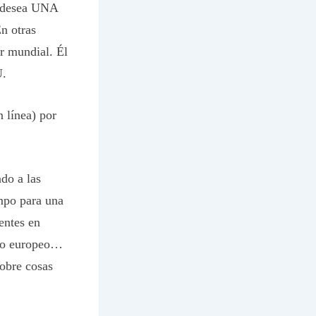
l desea UNA
 otras
r mundial. Él
U.
n línea) por
do a las
empo para una
entes en
ano europeo…
obre cosas