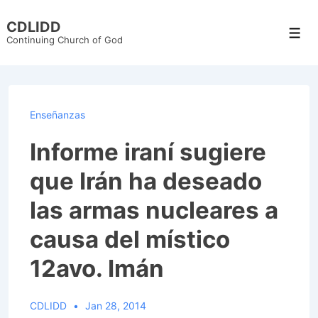
↓
CDLIDD
Skip
Men
Continuing Church of God
to
Main
Content
Enseñanzas
Informe iraní sugiere
que Irán ha deseado
las armas nucleares a
causa del místico
12avo. Imán
CDLIDD
Jan 28, 2014