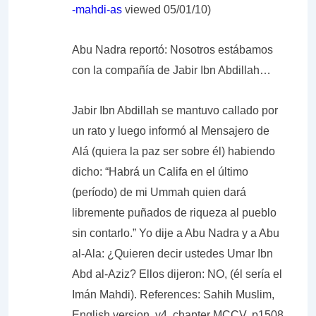
-mahdi-as
viewed 05/01/10)
Abu Nadra reportó: Nosotros estábamos
con la compañía de Jabir Ibn Abdillah…
Jabir Ibn Abdillah se mantuvo callado por
un rato y luego informó al Mensajero de
Alá (quiera la paz ser sobre él) habiendo
dicho: “Habrá un Califa en el último
(período) de mi Ummah quien dará
libremente puñados de riqueza al pueblo
sin contarlo.” Yo dije a Abu Nadra y a Abu
al-Ala: ¿Quieren decir ustedes Umar Ibn
Abd al-Aziz? Ellos dijeron: NO, (él sería el
Imán Mahdi). References: Sahih Muslim,
English version, v4, chapter MCCV, p1508,