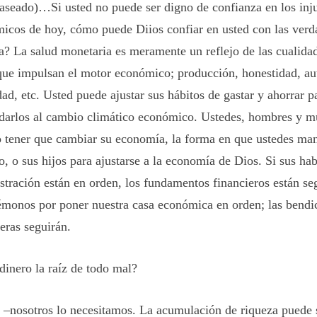
raseado)…Si usted no puede ser digno de confianza en los inj
icos de hoy, cómo puede Diios confiar en usted con las verd
? La salud monetaria es meramente un reflejo de las cualidad
que impulsan el motor económico; producción, honestidad, aut
ad, etc. Usted puede ajustar sus hábitos de gastar y ahorrar p
arlos al cambio climático económico. Ustedes, hombres y m
o tener que cambiar su economía, la forma en que ustedes man
o, o sus hijos para ajustarse a la economía de Dios. Si sus hab
stración están en orden, los fundamentos financieros están se
émonos por poner nuestra casa económica en orden; las bendi
eras seguirán.
 dinero la raíz de todo mal?
 –nosotros lo necesitamos. La acumulación de riqueza puede 