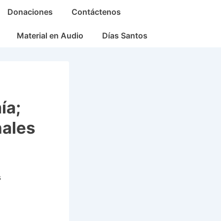
Donaciones
Contáctenos
Material en Audio
Días Santos
ía;
nales
s