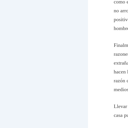
como el
no arr
positiv
hombre
Finalm
razone
extrañ
hacen 
razón 
medio
Llevar
casa p