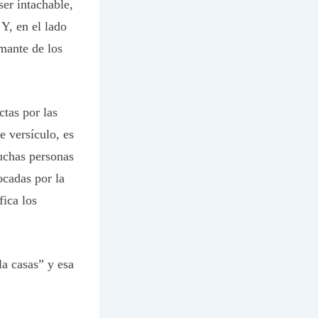
ser intachable,
Y, en el lado
mante de los
ctas por las
te versículo, es
uchas personas
ocadas por la
ifica los
la casas” y esa