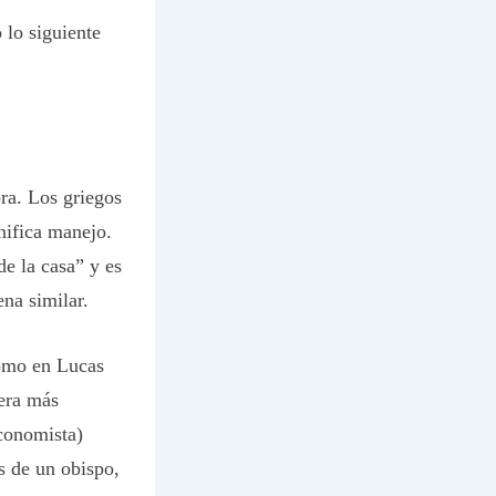
lo siguiente
ra. Los griegos
nifica manejo.
de la casa” y es
na similar.
como en Lucas
era más
economista)
s de un obispo,