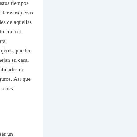
ustos tiempos
aderas riquezas
es de aquellas
o control,
ara
ujeres, pueden
ejan su casa,
ilidades de
guros. Así que
ciones
ser un