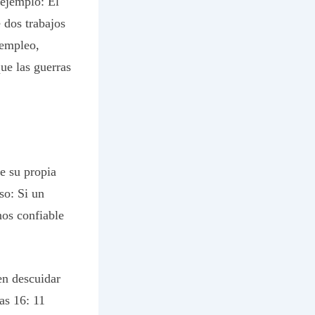
 ejemplo: El
 dos trabajos
sempleo,
ue las guerras
e su propia
eso:
Si un
nos confiable
en descuidar
as 16: 11