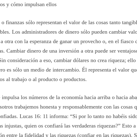
os y cómo impulsan ellos
 o finanzas sólo representan el valor de las cosas tanto tangi
ibles. Los administradores de dinero sólo pueden cambiar val
 a otra con la esperanza de ganar un provecho o, en el fiasco d
as. Cambiar dinero de una inversión a otra puede ser ventajo
Sin consideración a eso, cambiar dólares no crea riqueza; ello 
ero es sólo un medio de intercambio. Él representa el valor qu
s al trabajo o al producto o productos.
 impulsa los números de la economía hacia arriba o hacia aba
sotros trabajemos honesta y responsablemente con las cosas 
nfiadas. Lucas 16: 11 informa: “Si por lo tanto no habéis sido
s injustas, quien os confiará las
verdaderas riquezas
?” Esto a
n entre la fidelidad y las riquezas (confiar en las riquezas). 