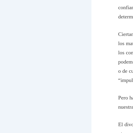
confian
determ
Cierta
los mat
los co
podemo
o de c
“impul
Pero h
nuestr
El div