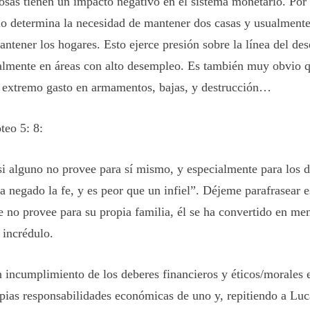
cosas tienen un impacto negativo en el sistema monetario. Por
io determina la necesidad de mantener dos casas y usualmente
antener los hogares. Esto ejerce presión sobre la línea del de
almente en áreas con alto desempleo. Es también muy obvio q
 extremo gasto en armamentos, bajas, y destrucción…
teo 5: 8:
si alguno no provee para sí mismo, y especialmente para los d
a negado la fe, y es peor que un infiel”.
Déjeme parafrasear 
 no provee para su propia familia, él se ha convertido en me
 incrédulo
.
 incumplimiento de los deberes financieros y éticos/morales 
opias responsabilidades económicas de uno y, repitiendo a Luc