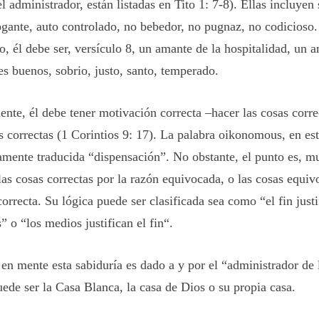
 administrador, están listadas en Tito 1: 7-8). Ellas incluyen 
ogante, auto controlado, no bebedor, no pugnaz, no codicioso. 
o, él debe ser,
versículo
8, un amante de la hospitalidad, un a
s buenos, sobrio, justo, santo, temperado.
ente, él debe tener motivación correcta –hacer las cosas corre
s correctas (1 Corintios 9: 17). La palabra
oikonomous
, en es
amente traducida “dispensación”. No obstante, el punto es, m
las cosas correctas por la razón equivocada, o las cosas equiv
correcta. Su lógica puede ser clasificada sea como “
el fin just
s”
o “
los medios justifican el fin
“.
 en mente esta sabiduría es dado a y por el “administrador de 
uede ser la Casa Blanca, la casa de Dios o su propia casa.