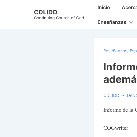
↓
Main
Inicio
Acerc
CDLIDD
Skip
Navigation
Continuing Church of God
to
Enseñanzas
Main
Content
Enseñanzas
,
Esp
Inform
además
CDLIDD
Dec 
Informe de la 
COGwriter