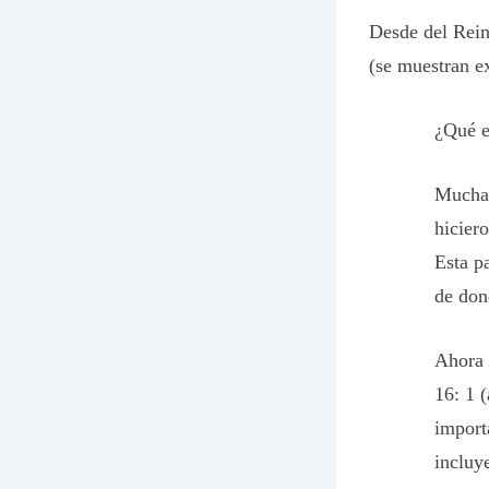
Desde del Rein
(se muestran ex
¿Qué e
Muchas
hicier
Esta p
de don
Ahora 
16: 1 
import
incluy