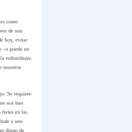
bles como
ores de una
e hoy, evitar
so –o puede no
la redistribuye.
e nosotros
jo. Se requiere
que nos han
 fieles en las
 lude a una
Ser digno de