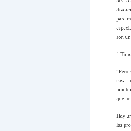
otras 
divorc
para m
especi
son un
1 Timo
“
Pero 
casa, h
hombre
que un
Hay un
las pr