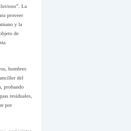
lluvioso”. La
ara proveer
humano y la
objeto de
sta
ros, hombres
anciller del
n, probando
guas residuales,
ar por