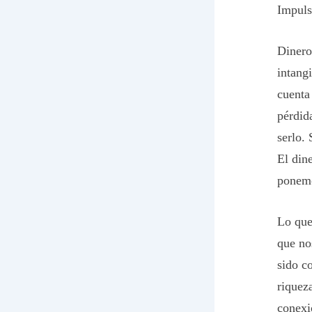
Impuls
Dinero
intang
cuenta
pérdid
serlo. 
El din
ponemo
Lo que
que no
sido co
riqueza
conexió