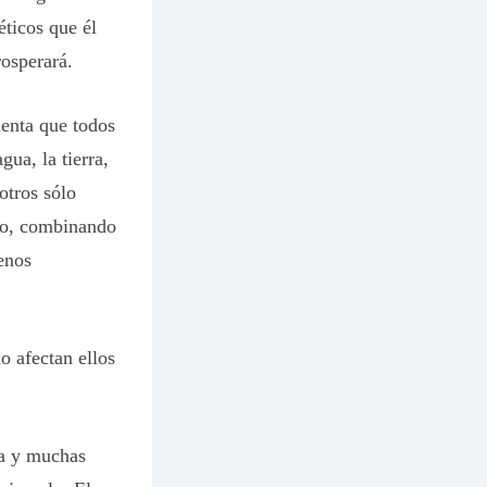
éticos que él
rosperará.
uenta que todos
gua, la tierra,
otros sólo
do, combinando
enos
 afectan ellos
ra y muchas