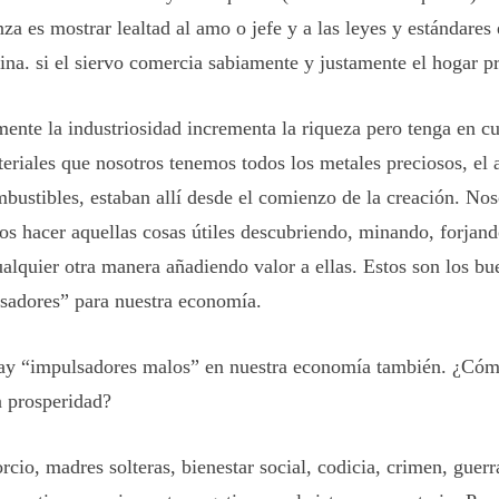
za es mostrar lealtad al amo o jefe y a las leyes y estándares 
ina. si el siervo comercia sabiamente y justamente el hogar p
mente la industriosidad incrementa la riqueza pero tenga en c
eriales que nosotros tenemos todos los metales preciosos, el a
mbustibles, estaban allí desde el comienzo de la creación. Nos
s hacer aquellas cosas útiles descubriendo, minando, forjan
ualquier otra manera añadiendo valor a ellas. Estos son los bu
sadores” para nuestra economía.
ay “impulsadores malos” en nuestra economía también. ¿Cómo
a prosperidad?
orcio, madres solteras, bienestar social, codicia, crimen, guer