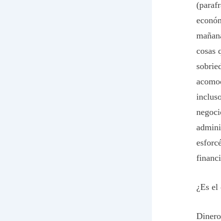
(paraf
económ
mañana
cosas 
sobried
acomod
inclus
negoci
admini
esforc
financi
¿Es el
Dinero