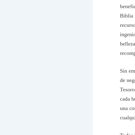
benefi
Biblia
recurs
ingeni
bellez
recomp
Sin em
de neg
Tesoro
cada h
una co
cualqu