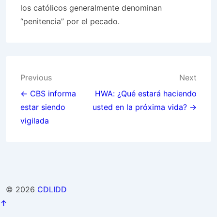
los católicos generalmente denominan
“penitencia” por el pecado.
Post
Previous
Next
navigation
← CBS informa
HWA: ¿Qué estará haciendo
estar siendo
usted en la próxima vida? →
vigilada
© 2026
CDLIDD
↑