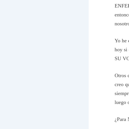
ENFER
entonc
nosotr
Yo he 
hoy s
SU V
Otros 
creo q
siempr
luego 
¿Para 