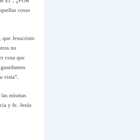
 de Él”, ¿POR
uellas cosas
, que Jesucristo
tros no
er cosa que
s guardamos
 vista”.
y las mismas
ia y fe. Jesús