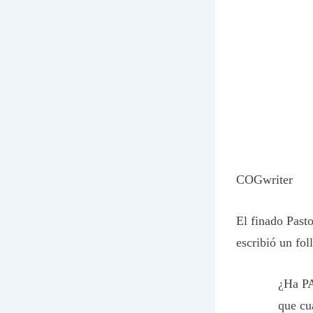
COGwriter
El finado Past
escribió un fol
¿Ha PA
que cu