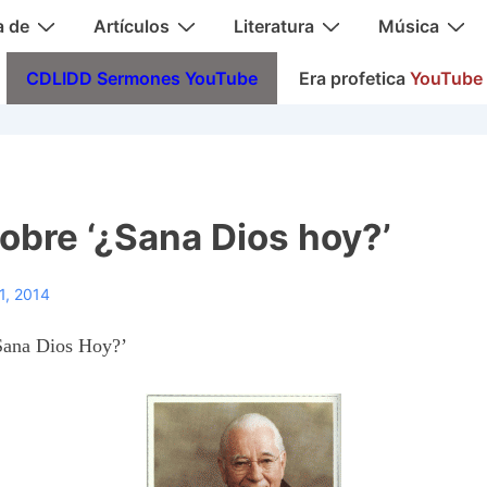
a de
Artículos
Literatura
Música
CDLIDD Sermones YouTube
Era profetica
YouTube
bre ‘¿Sana Dios hoy?’
1, 2014
Sana Dios Hoy
?’