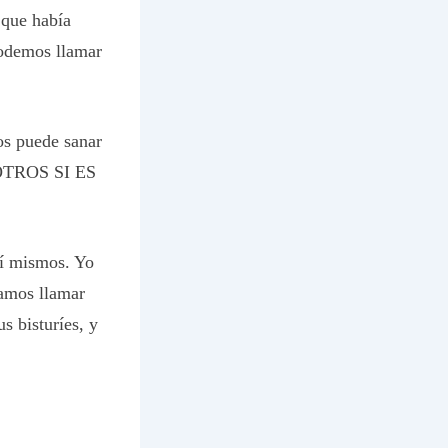
que había
podemos llamar
os puede sanar
OTROS SI ES
sí mismos. Yo
íamos llamar
s bisturíes, y