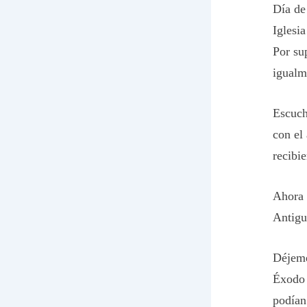
Día de
Iglesi
Por su
igualm
Escuch
con el
recibi
Ahora l
Antigu
Déjeme 
Éxodo 
podían