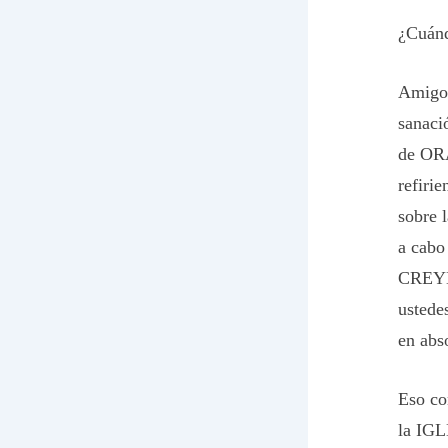
¿Cuánd
Amigos
sanac
de ORA
refiri
sobre 
a cabo
CREYEN
ustede
en ab
Eso co
la IGL