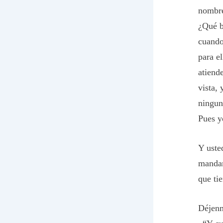
nombre
¿Qué b
cuando 
para el
atiend
vista,
ningun
Pues y
Y uste
mandam
que ti
Déjenm