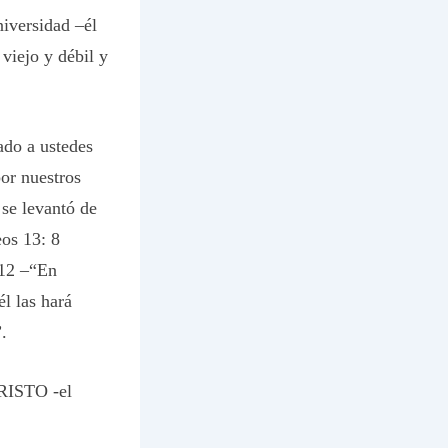
niversidad –él
iejo y débil y
ado a ustedes
or nuestros
 se levantó de
eos 13: 8
 12 –“En
l las hará
.
CRISTO -el