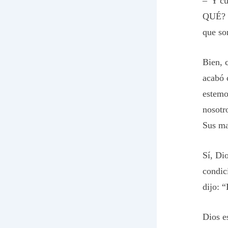
–“Y cu
QUÉ? “
que so
Bien, 
acabó 
estemo
nosotr
Sus ma
Sí, Di
condic
dijo: “
Dios e