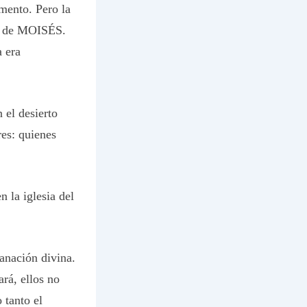
mento. Pero la
as de MOISÉS.
 era
 el desierto
res: quienes
n la iglesia del
sanación divina.
ará, ellos no
 tanto el