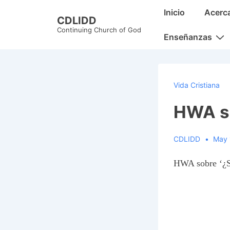
↓
Main
Inicio
Acerc
CDLIDD
Skip
Navigation
Continuing Church of God
to
Enseñanzas
Main
Content
Vida Cristiana
HWA so
CDLIDD
May 
HWA sobre ‘¿