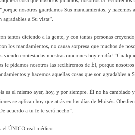
alquiera cosa que nosotros pidamos, nosotros la recibiremos
porque nosotros guardamos Sus mandamientos, y hacemos aq
n agradables a Su vista”.
con tantos diciendo a la gente, y con tantas personas creyendo
con los mandamientos, no causa sorpresa que muchos de noso
s viendo contestadas nuestras oraciones hoy en día! “Cualqui
os le pidamos nosotros las recibiremos de Él, porque nosotro
ndamientos y hacemos aquellas cosas que son agradables a Su
ois es el mismo ayer, hoy, y por siempre. Él no ha cambiado 
iones se aplican hoy que atrás en los días de Moisés. Obedienc
De acuerdo a tu fe te será hecho”.
s el ÚNICO real médico