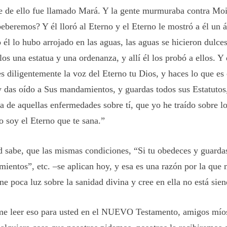
 de ello fue llamado Mará. Y la gente murmuraba contra Moi
eberemos? Y él lloró al Eterno y el Eterno le mostró a él un á
él lo hubo arrojado en las aguas, las aguas se hicieron dulces:
los una estatua y una ordenanza, y allí él los probó a ellos. Y 
es diligentemente la voz del Eterno tu Dios, y haces lo que es
 y das oído a Sus mandamientos, y guardas todos sus Estatutos
a de aquellas enfermedades sobre tí, que yo he traído sobre lo
o soy el Eterno que te sana.”
d sabe, que las mismas condiciones, “Si tu obedeces y guarda
ientos”, etc. –se aplican hoy, y esa es una razón por la que
ene poca luz sobre la sanidad divina y cree en ella no está sie
e leer eso para usted en el NUEVO Testamento, amigos míos