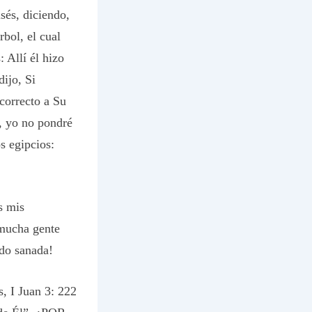
sés, diciendo,
rbol, el cual
 Allí él hizo
dijo, Si
 correcto a Su
, yo no pondré
s egipcios:
s mis
 mucha gente
ndo sanada!
, I Juan 3: 222