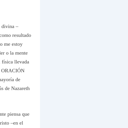
 divina –
omo resultado
o me estoy
er o la mente
 física llevada
 de ORACIÓN
ayoría de
ús de Nazareth
te piensa que
isto –en el