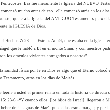
 Pentecostés. Esa fue meramente la Iglesia del NUEVO Testa
a comenzó mucho antes de eso –ella comenzó atrás en los dí
puesto, que era la Iglesia del ANTIGUO Testamento, pero ella
ente la IGLESIA de Dios.
e! Hechos 7: 28 — “Este es Aquél, que estaba en la iglesia en
 ángel que le habló a Él en el monte Sinai, y con nuestros pad
eron los oráculos vivientes entregados a nosotros”.
a sanidad física por fe en Dios es algo que el Eterno colocó e
o Testamento, atrás en los días de Moisés!
leerle a usted el primer relato en toda la historia de directa 
15: 23-6 –“Y cuando ellos, [los hijos de Israel], llegaron a M
 beber de las aguas de Mará, pues ellas eran amargas; y por lo