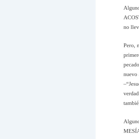
Alguno
ACOSTU
no lle
Pero, 
primer
pecado
nuevo 
–“Jesu
verdad
tambié
Alguno
MESÍAS