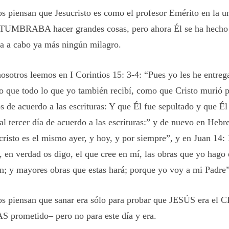
s piensan que Jesucristo es como el profesor Emérito en la u
MBRABA hacer grandes cosas, pero ahora Él se ha hecho v
va a cabo ya más ningún milagro.
nosotros leemos en I Corintios 15: 3-4: “Pues yo les he entreg
o que todo lo que yo también recibí, como que Cristo murió p
s de acuerdo a las escrituras: Y que Él fue sepultado y que Él
al tercer día de acuerdo a las escrituras:” y de nuevo en Hebr
cristo es el mismo ayer, y hoy, y por siempre”, y en Juan 14:
, en verdad os digo, el que cree en mí, las obras que yo hago é
n; y mayores obras que estas hará; porque yo voy a mi Padre”
s piensan que sanar era sólo para probar que JESÚS era el 
 prometido– pero no para este día y era.